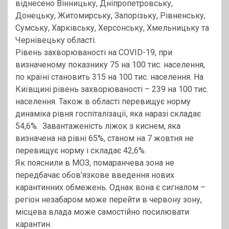
віднесено Вінницьку, Дніпропетровську,
Донецьку, Житомирську, Запорізьку, Рівненську,
Сумську, Харківську, Херсонську, Хмельницьку та
Чернівецьку області.
Рівень захворюваності на COVID-19, при
визначеному показнику 75 на 100 тис. населення,
по країні становить 315 на 100 тис. населення. На
Київщині рівень захворюваності – 239 на 100 тис.
населення. Також в області перевищує норму
динаміка рівня госпіталізації, яка наразі складає
54,6%. Завантаженість ліжок з киснем, яка
визначена на рівні 65%, станом на 7 жовтня не
перевищує норму і складає 42,6%.
Як пояснили в МОЗ, помаранчева зона не
передбачає обов’язкове введення нових
карантинних обмежень. Однак вона є сигналом –
регіон незабаром може перейти в червону зону,
місцева влада може самостійно посилювати
карантин.