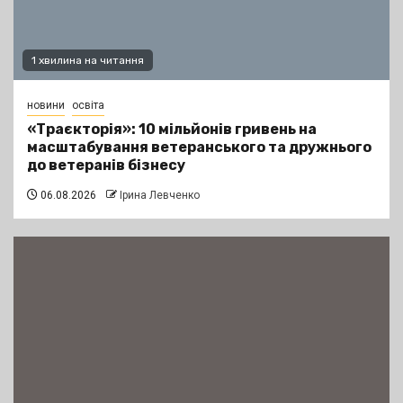
1 хвилина на читання
новини
освіта
«Траєкторія»: 10 мільйонів гривень на
масштабування ветеранського та дружнього
до ветеранів бізнесу
06.08.2026
Ірина Левченко