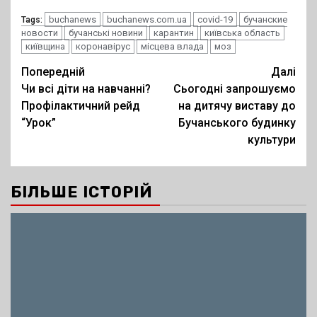
buchanews
buchanews.com.ua
covid-19
бучанские
Tags:
новости
бучанські новини
карантин
київська область
київщина
коронавірус
місцева влада
моз
Post
Попередній
Далі
Чи всі діти на навчанні?
Сьогодні запрошуємо
navigation
Профілактичний рейд
на дитячу виставу до
“Урок”
Бучанського будинку
культури
БІЛЬШЕ ІСТОРІЙ