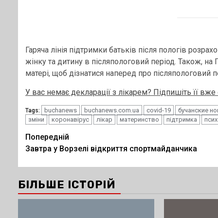
Гаряча лінія підтримки батьків після пологів розрахо
жінку та дитину в післяпологовий період. Також, на
матері, щоб дізнатися наперед про післяпологовий п
У вас немає декларації з лікарем? Підпишіть її вж
buchanews
buchanews.com.ua
covid-19
бучанские н
Tags:
зміни
коронавірус
лікар
материнство
підтримка
псих
Post
Попередній
Завтра у Ворзелі відкриття спортмайданчика
navigation
БІЛЬШЕ ІСТОРІЙ