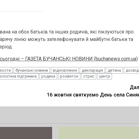
вана на обох батьків та інших родичів, які піклуються про
 Гарячу лінію можуть зателефонувати й майбутні батьки та
еріод.
е сьогодні – ГАЗЕТА БУЧАНСЬКІ НОВИНИ (buchanews.com.ua)
овости
бучанські новини
відновлення
декларація
дитина
досвід
ологічна підтримка
родина
розвиток
стрес
центр
Дал
16 жовтня святкуємо День села Синя