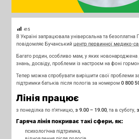
415
В Україні запрацювала універсальна та безоплатна Га
повідомляє Бучанський
центр первинної медико-са
Багато родин, особливо мам, у яких новонароджена 
знань, досвіду, проблеми із настроєм на фоні гормона
Тепер можна спробувати вирішити свої проблеми за
підтримки батьків після пологів за номером
0 800 5
Лінія працює
з понеділка по п’ятницю,
з 9.00 – 19.00
, та в суботу,
з
Гаряча лінія покриває такі сфери, як:
психологічна підтримка,
відновлення після пологів,