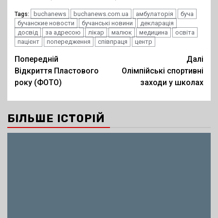
buchanews
buchanews.com.ua
амбулаторія
буча
Tags:
бучанские новости
бучанські новини
декларація
досвід
за адресою
лікар
малюк
медицина
освіта
пацієнт
попередження
співпраця
центр
Post
Попередній
Далі
Відкриття Пластового
Олімпійські спортивні
navigation
року (ФОТО)
заходи у школах
БІЛЬШЕ ІСТОРІЙ