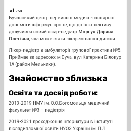
758
Бучанський центр первинної медико-санітарної
допомоги інформує про те, що до їх колективу
долучився новий лікар-педіатр
Моргун Дарина
Олегівна
, яка може стати лікарем вашої дитини.
‍Лікар-педіатр в амбулаторії групової практики №5.
Приймає за адресою: м.Буча, вул.Катерини Білокур
1А (район Мельники).
Знайомство зблизька
Освіта та досвід роботи:
2013-2019 НМУ ім. О.О.Богомольця медичний
факультет №3 – педіатрія
2019-2021 проходження інтернатури в інституті
післядипломної освіти НУОЗ України ім. П.Л.