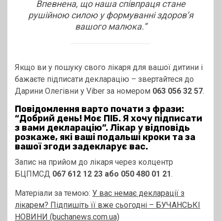
Впевнена, що наша співпраця стане
рушійною силою у формуванні здоров’я
вашого малюка.”
Якщо ви у пошуку свого лікаря для вашої дитини і
бажаєте підписати декларацію – звертайтеся до
Дарини Олегівни у Viber за номером
063 056 32 57
.
Повідомлення варто почати з фрази:
“Добрий день! Моє ПІБ. Я хочу підписати
з вами декларацію”. Лікар у відповідь
розкаже, які ваші подальші кроки та за
вашої згоди задекларує вас.
Запис на прийом до лікаря через колцентр
БЦПМСД
067 612 12 23 або 050 480 01 21
.
Матеріали за темою:
У вас немає декларації з
лікарем? Підпишіть її вже сьогодні – БУЧАНСЬКІ
НОВИНИ (buchanews.com.ua)