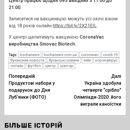
Центр працює щодня без вихідних з 11:00 до
21:00.
Записатися на вакцинацію можуть усі охочі віком
від 18 років онлайн
https://bit.ly/2X21EIL
.
У центрі щепитимуть вакциною
CoronaVac
виробництва Sinovac Biotech.
buchanews
buchanews.com.ua
coronavac
covid-19
Tags:
бучанские новости
бучанські новини
київ
коронавірус
онлайн
футбол
центр
шахтар
Post
Попередній
Далі
Продуктові набори у
Україна здобула
navigation
подарунок до Дня
четверте “срібло”
Луб‘янки (ФОТО)
Олімпіади-2020: його
виграли каноїстки
БІЛЬШЕ ІСТОРІЙ