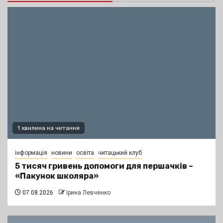
1 хвилина на читання
інформація
новини
освіта
читацький клуб
5 тисяч гривень допомоги для першачків –
«Пакунок школяра»
07.08.2026
Ірина Левченко