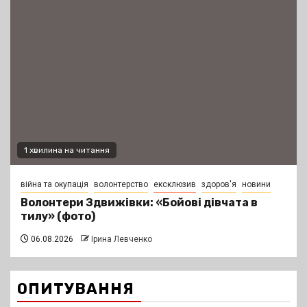
1 хвилина на читання
війна та окупація
волонтерство
ексклюзив
здоров'я
новини
Волонтери Здвижівки: «Бойові дівчата в
тилу» (фото)
06.08.2026
Ірина Левченко
ОПИТУВАННЯ