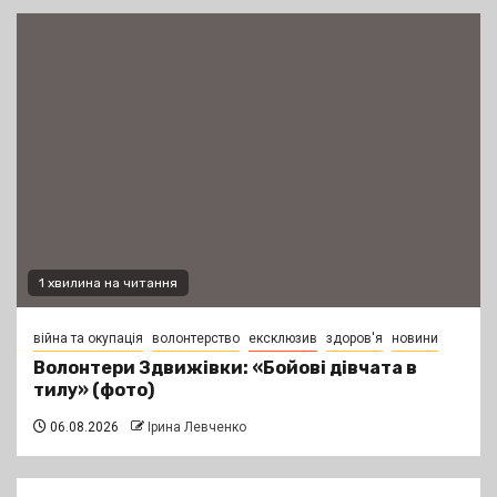
1 хвилина на читання
війна та окупація
волонтерство
ексклюзив
здоров'я
новини
Волонтери Здвижівки: «Бойові дівчата в
тилу» (фото)
06.08.2026
Ірина Левченко