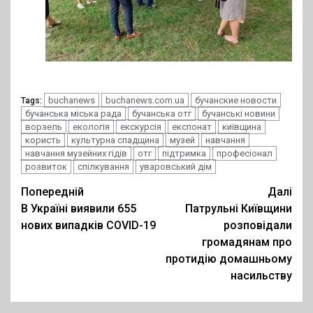
buchanews
buchanews.com.ua
бучанские новости
Tags:
бучанська міська рада
бучанська отг
бучанські новини
ворзель
екологія
екскурсія
експонат
київщина
користь
культурна спадщина
музей
навчання
навчання музейних гідів
отг
підтримка
професіонал
розвиток
спілкування
уваровський дім
Post
Попередній
Далі
В Україні виявили 655
Патрульні Київщини
navigation
нових випадків COVID-19
розповідали
громадянам про
протидію домашньому
насильству