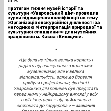
392
Протягом тижня музей історії та
культури «Уваровський дім» проводив
курси підвищення кваліфікації на тему
«Організація екскурсійної діяльності за
методикою «Інтерпретація природної та
культурної спадщини»» для музейних
працівників м. Києва і Київщини.
«Це була не тільки велика користь і
радість від спілкування з колегами-
музейниками, але й велика
відповідальність, адже до Ворзеля
прибули професіонали, фахівці і
Уваровський дім повинен був предстати
перед ними у найкращому вигляді у всіх
своїх іпостасях – від найменшого
експоната до гардероба
.» –
зазначив