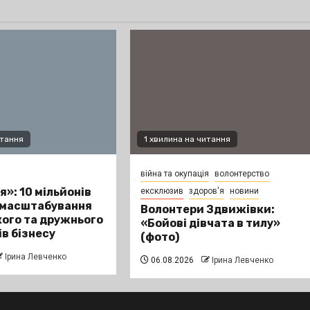
итання
1 хвилина на читання
війна та окупація
волонтерство
я»: 10 мільйонів
ексклюзив
здоров'я
новини
 масштабування
Волонтери Здвижівки:
ого та дружнього
«Бойові дівчата в тилу»
ів бізнесу
(фото)
Ірина Левченко
06.08.2026
Ірина Левченко