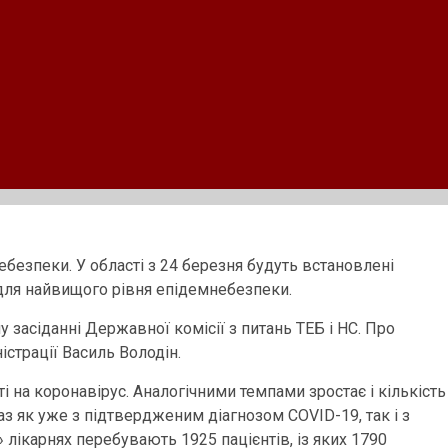
безпеки. У області з 24 березня будуть встановлені
для найвищого рівня епідемнебезпеки.
 засіданні Державної комісії з питань ТЕБ і НС. Про
страції Василь Володін.
і на коронавірус. Аналогічними темпами зростає і кількість
аз як уже з підтвердженим діагнозом COVID-19, так і з
 лікарнях перебувають 1925 пацієнтів, із яких 1790