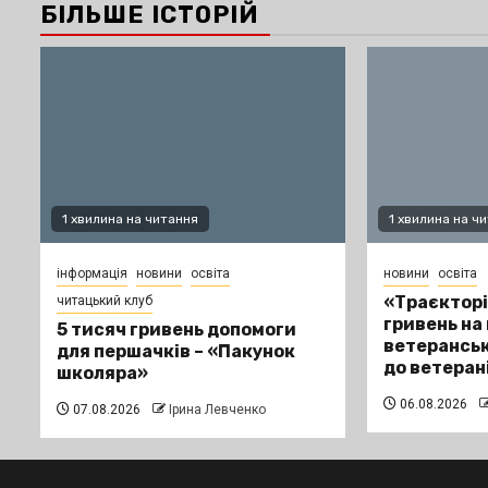
БІЛЬШЕ ІСТОРІЙ
1 хвилина на читання
1 хвилина на ч
інформація
новини
освіта
новини
освіта
«Траєкторі
читацький клуб
гривень на
5 тисяч гривень допомоги
ветеранськ
для першачків – «Пакунок
до ветеран
школяра»
06.08.2026
07.08.2026
Ірина Левченко