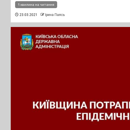
1 хвилина на читання
23.03.2021
Ірина Паясь