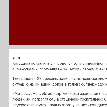
391
Київщина потрапила в «червону» зону епідемічної не
обмежувальні протиепідемічні заходи передбачені 
Таке рішення 22 березня, прийняли на позачерговому
ситуацію на Київщині доповів голова облдержадміні
«Ми фіксуємо в області стрімкий ріст захворюваност
людей, які потрапляють в стаціонари госпітальних б
підозрою на нього. І прямо зараз у наших «ковідних»