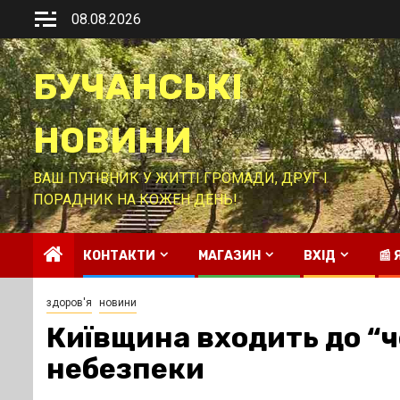
Перейти
08.08.2026
до
вмісту
БУЧАНСЬКІ
НОВИНИ
ВАШ ПУТІВНИК У ЖИТТІ ГРОМАДИ, ДРУГ І
ПОРАДНИК НА КОЖЕН ДЕНЬ!
КОНТАКТИ
МАГАЗИН
ВХІД
📰
здоров'я
новини
Київщина входить до “ч
небезпеки