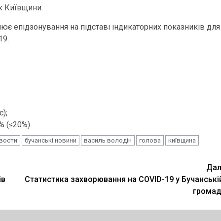
к Київщини.
нює епідзонування на підставі індикаторних показників для
19.
);
% (≤20%).
овости
бучанські новини
василь володін
голова
київщина
Дал
ів
Статистика захворювання на COVID-19 у Бучанські
громад