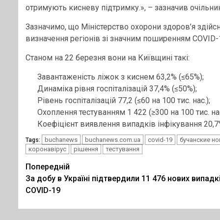
отримують кисневу підтримку.», – зазначив очільни
Зазначимо, що Міністерство охорони здоров’я здійс
визначення регіонів зі значним поширенням COVID-
Станом на 22 березня вони на Київщині такі:
Завантаженість ліжок з киснем 63,2% (≤65%);
Динаміка рівня госпіталізацій 37,4% (≤50%);
Рівень госпіталізацій 77,2 (≤60 на 100 тис. нас.);
Охоплення тестуванням 1 422 (≥300 на 100 тис. нас
Коефіцієнт виявлення випадків інфікування 20,7
buchanews
buchanews.com.ua
covid-19
бучанские н
Tags:
коронавірус
рішення
тестування
Post
Попередній
За добу в Україні підтвердили 11 476 нових випадк
navigation
COVID-19