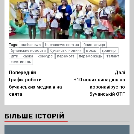
buchanews
buchanews.com.ua
блиставиця
Tags:
бучанские новости
бучанські новини
вокал
гран-прі
діти
казка
конкурс
перемога
переможець
талант
фестиваль
Post
Попередній
Далі
Графік роботи
+10 нових випадків на
navigation
бучанських медиків на
коронавірус по
свята
Бучанській ОТГ
БІЛЬШЕ ІСТОРІЙ