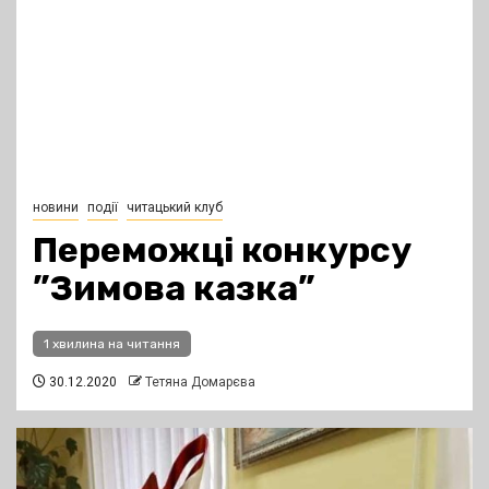
новини
події
читацький клуб
Переможці конкурсу
”Зимова казка”
1 хвилина на читання
30.12.2020
Тетяна Домарєва