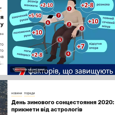
и
ня
ку
єва
го
го
на
..
1 хвилина на читання
новини
поради
День зимового сонцестояння 2020:
прикмети від астрологів