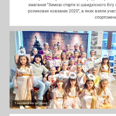
змагання "Зимові старти зі швидкісного бігу 
роликових ковзанах 2020", в яких взяли учас
спортсмени.
1 хвилина на читання