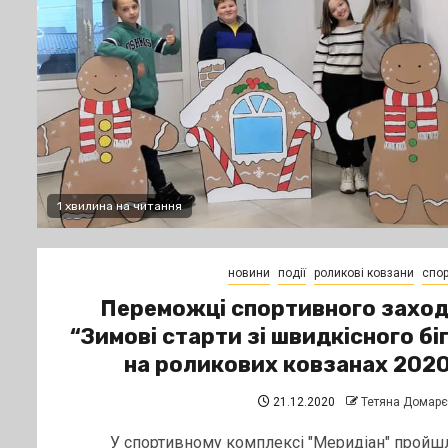
1 хвилина на читання
новини
події
роликові ковзани
спор
Переможці спортивного захо
“Зимові старти зі швидкісного бі
на роликових ковзанах 202
21.12.2020
Тетяна Домар
У спортивному комплексі "Меридіан" пройш