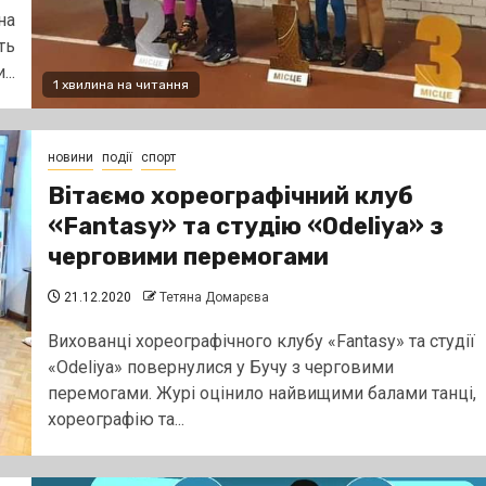
на
ть
..
1 хвилина на читання
новини
події
спорт
Вітаємо хореографічний клуб
«Fantasy» та студію «Odeliya» з
черговими перемогами
21.12.2020
Тетяна Домарєва
Вихованці хореографічного клубу «Fantasy» та студії
«Odeliya» повернулися у Бучу з черговими
перемогами. Журі оцінило найвищими балами танці,
хореографію та...