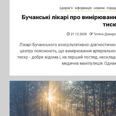
здоров'я
інформація
новини
порад
Бучанські лікарі про вимірюван
тис
21.12.2020
Тетяна Домар
Лікарі Бучанського консультативно-діагностично
центру пояснюють, що вимірювання артеріально
тиску - добре відома і, на перший погляд, несклад
медична маніпуляція. Однак,.