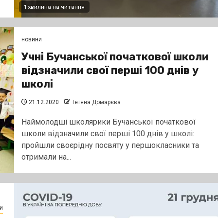
1 хвилина на читання
новини
Учні Бучанської початкової школи
відзначили свої перші 100 днів у
школі
21.12.2020
Тетяна Домарєва
Наймолодші школярики Бучанської початкової
школи відзначили свої перші 100 днів у школі:
пройшли своєрідну посвяту у першокласники та
отримали на...
и