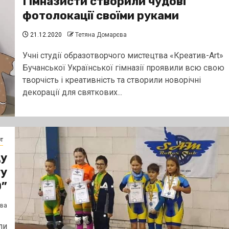
Гімназисти створили чудові
фотолокації своїми руками
21.12.2020
Тетяна Домарєва
Учні студії образотворчого мистецтва «Креатив-Art»
Бучанської Української гімназії проявили всю свою
творчість і креативність та створили новорічні
декорації для святкових...
т
ду
гу
0”
єва
ли