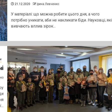
21.12.2020
Ірина Левченко
У матеріалі: що можна робити цього дня, а чого
потрібно уникати, аби не накликати біди. Науковці, які
вивчають вплив зірок...
и
чі
нко
ру
ди
ня
..