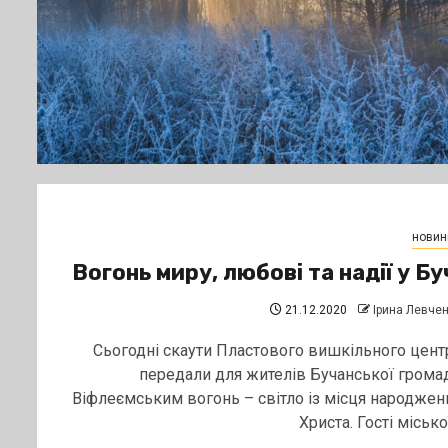
новин
Вогонь миру, любові та надії у Бу
21.12.2020
Ірина Левче
Сьогодні скаути Пластового вишкільного цент
передали для жителів Бучанської грома
Віфлеємським вогонь – світло із місця народжен
Христа. Гості міської.