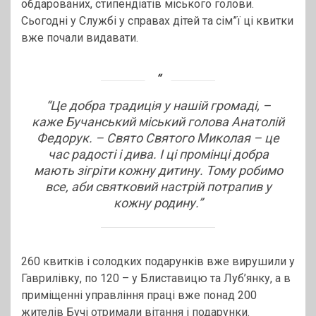
обдарованих, стипендіатів міського голови.
Сьогодні у Службі у справах дітей та сім”ї ці квитки
вже почали видавати.
“Це добра традиція у нашій громаді, –
каже Бучанський міський голова Анатолій
Федорук. – Свято Святого Миколая – це
час радості і дива. І ці промінці добра
мають зігріти кожну дитину. Тому робимо
все, аби святковий настрій потрапив у
кожну родину.”
260 квитків і солодких подарунків вже вирушили у
Гаврилівку, по 120 – у Блиставицю та Луб’янку, а в
приміщенні управління праці вже понад 200
жителів Бучі отримали вітання і подарунки.