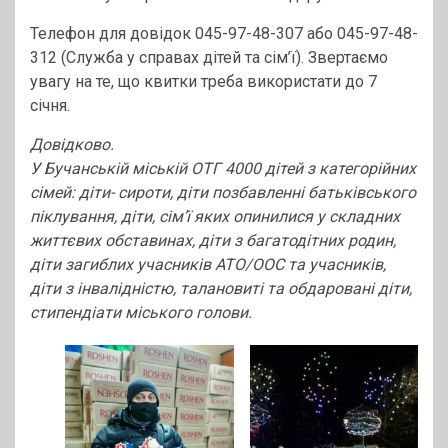
Телефон для довідок 045-97-48-307 або 045-97-48-
312 (Служба у справах дітей та сім’ї). Звертаємо
увагу на те, що квитки треба використати до 7
січня.
Довідково.
У Бучанській міській ОТГ 4000 дітей з категорійних
сімей: діти- сироти, діти позбавленні батьківського
піклування, діти, сім’ї яких опинилися у складних
життєвих обставинах, діти з багатодітних родин,
діти загиблих учасників АТО/ООС та учасників,
діти з інвалідністю, талановиті та обдаровані діти,
стипендіати міського голови.