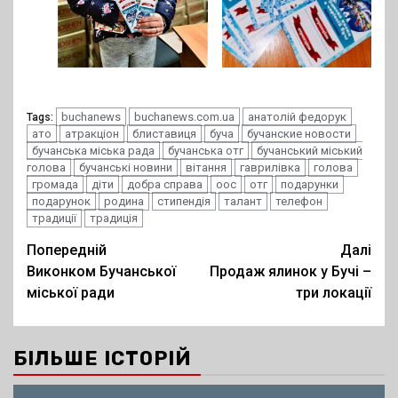
buchanews
buchanews.com.ua
анатолій федорук
Tags:
ато
атракціон
блиставиця
буча
бучанские новости
бучанська міська рада
бучанська отг
бучанський міський
голова
бучанські новини
вітання
гаврилівка
голова
громада
діти
добра справа
оос
отг
подарунки
подарунок
родина
стипендія
талант
телефон
традиції
традиція
Post
Попередній
Далі
Виконком Бучанської
Продаж ялинок у Бучі –
navigation
міської ради
три локації
БІЛЬШЕ ІСТОРІЙ