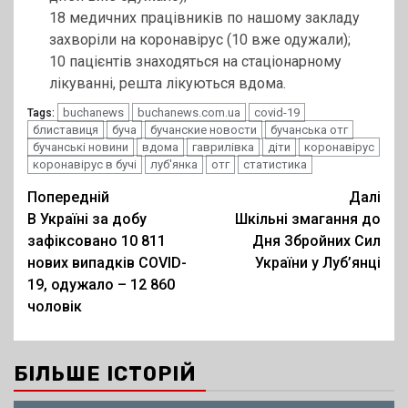
18 медичних працівників по нашому закладу
захворіли на коронавірус (10 вже одужали);
10 пацієнтів знаходяться на стаціонарному
лікуванні, решта лікуються вдома.
buchanews
buchanews.com.ua
covid-19
Tags:
блиставиця
буча
бучанские новости
бучанська отг
бучанські новини
вдома
гаврилівка
діти
коронавірус
коронавірус в бучі
луб'янка
отг
статистика
Post
Попередній
Далі
В Україні за добу
Шкільні змагання до
navigation
зафіксовано 10 811
Дня Збройних Сил
нових випадків COVID-
України у Луб’янці
19, одужало – 12 860
чоловік
БІЛЬШЕ ІСТОРІЙ