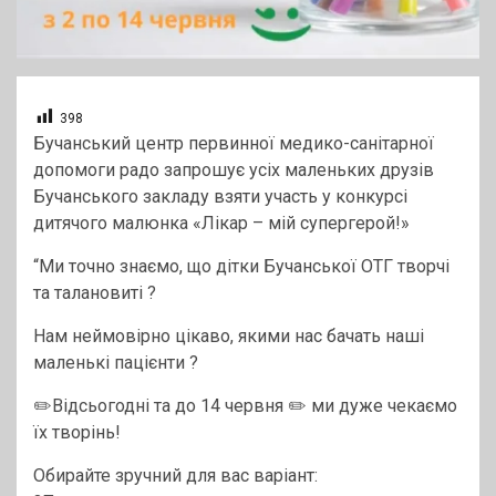
398
Бучанський центр первинної медико-санітарної
допомоги радо запрошує усіх маленьких друзів
Бучанського закладу взяти участь у конкурсі
дитячого малюнка «Лікар – мій супергерой!»
“Ми точно знаємо, що дітки Бучанської ОТГ творчі
та талановиті ?
Нам неймовірно цікаво, якими нас бачать наші
маленькі пацієнти ?
✏️Відсьогодні та до 14 червня ✏️ ми дуже чекаємо
їх творінь!
Обирайте зручний для вас варіант: