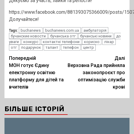
Дякуємо за участь, лайки та репости!”
https://www.facebook.com/881393075366009/posts/15
Долучайтеся!
buchanews
buchanews.com.ua
амбулаторія
Tags:
бучанские новости
бучанська отг
бучанські новини
до
уваги
конкурс
контактні телефони
корисно
лікар
отг
подарунок
талант
телефон
центр
Post
Попередній
Далі
МОН готує Єдину
Верховна Рада прийняла
navigation
електронну освітню
законопроєкт про
платформу для дітей та
оптимізацію служби
вчителів
крові
БІЛЬШЕ ІСТОРІЙ