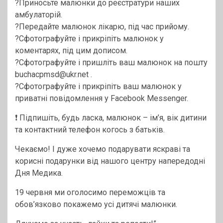
?Приносьте малюнки до реєстратури наших
амбулаторій.
?Передайте малюнок лікарю, під час прийому.
?Сфотографуйте і прикріпіть малюнок у
коментарях, під цим дописом.
?Сфотографуйте і пришліть ваш малюнок на пошту
buchacpmsd@ukr.net .
?Сфотографуйте і прикріпіть ваш малюнок у
приватні повідомлення у Facebook Messenger.
❗️ Підпишіть, будь ласка, малюнок – ім’я, вік дитини
та контактний телефон когось з батьків.
Чекаємо! І дуже хочемо подарувати яскраві та
корисні подарунки від нашого центру напередодні
Дня Медика.
19 червня ми оголосимо переможців та
обов’язково покажемо усі дитячі малюнки.