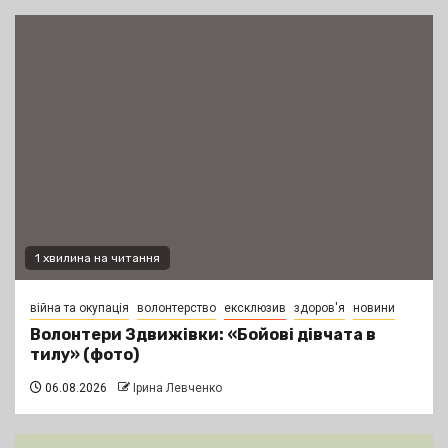
1 хвилина на читання
війна та окупація
волонтерство
ексклюзив
здоров'я
новини
Волонтери Здвижівки: «Бойові дівчата в
тилу» (фото)
06.08.2026
Ірина Левченко