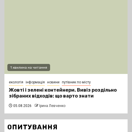
1 хвилина на читання
екологія
інформація
новини
путівник по місту
Жовті і зелені контейнери. Вивіз роздільно
зібраних відходів: що варто знати
05.08.2026
Ірина Левченко
ОПИТУВАННЯ