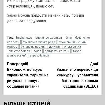
Каси з продажу квитків, як і повідомляла
«
Укрзалізниця
», працюють.
Зараз можна придбати квитки на 20 поїздів
дальнього слідування.
buchanews
buchanews.com.ua
буча
бучанские
Tags:
новости
бучанська міська рада
бучанський міський
голова
бучанські новини
депутат
електричка
електропоїзди
поїзд
придбати квитки
тарас
шаправський
укрзалізниця
Post
Попередній
Далі
Виконком: конкурс
Визначено переможця
navigation
управителів, тарифи на
конкурсу – управителя
ритуальні послуги,
багатоповерховими
соціальні питання
будинками (ВІДЕО)
БІЛЬШЕ ІСТОРІЙ