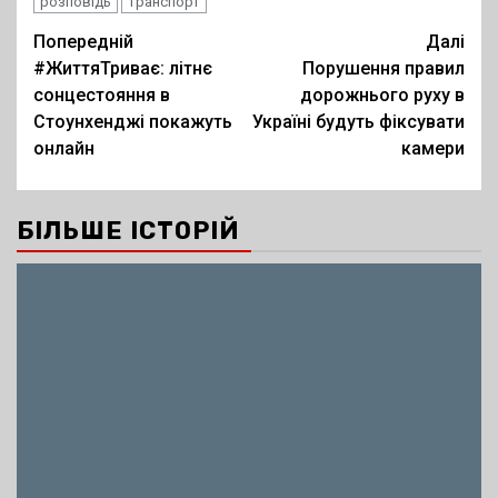
розповідь
транспорт
Post
Попередній
Далі
#ЖиттяТриває: літнє
Порушення правил
navigation
сонцестояння в
дорожнього руху в
Стоунхенджі покажуть
Україні будуть фіксувати
онлайн
камери
БІЛЬШЕ ІСТОРІЙ