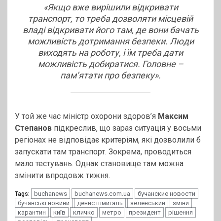
«
Якщо вже вирішили відкривати
транспорт, то треба дозволяти місцевій
владі відкривати його там, де вони бачать
можливість дотримання безпеки. Люди
виходять на роботу, і їм треба дати
можливість добиратися. Головне –
пам’ятати про безпеку
».
У той же час міністр охорони здоров’я
Максим
Степанов
підкреслив, що зараз ситуація у восьми
регіонах не відповідає критеріям, які дозволили б
запускати там транспорт. Зокрема, проводиться
мало тестувань. Однак становище там можна
змінити впродовж тижня.
buchanews
buchanews.com.ua
бучанские новости
Tags:
бучанські новини
денис шмигаль
зеленський
зміни
карантин
київ
кличко
метро
президент
рішення