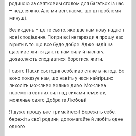
родиною за святковим столом для багатьох із нас
– недосяжно. Але ми всі знаємо, що ці проблеми
минущі.
Великдень – це те свято, яке дає нам нову надію і
нові сподівання. Попри всі негаразди я прошу вас
вірити в те, що все буде добре. Адже надії на
щасливе життя дають нам силу й наснагу,
дозволяють сподіватися, боротися, жити.
І свято Пасхи сьогодні особливо стане в нагоді. Бо
воно показує нам, що навіть у часи найгірших
лихоліть можливе велике диво. Можлива
перемога світлих сил над силами темряви,
можливе свято Добра та Любові!
Я дуже прошу вас: тримайтеся! Бережіть себе,
бережіть свої родини, допомагайте й любіть одне
одного.