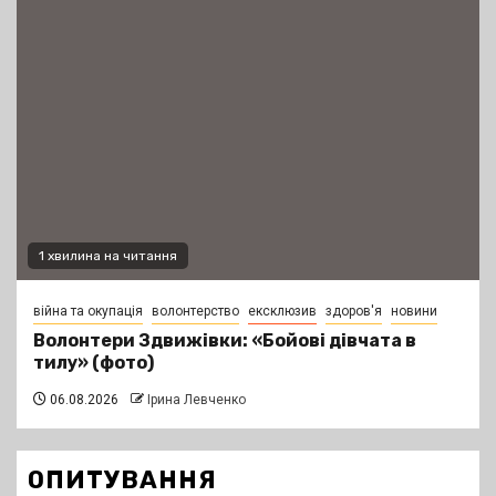
1 хвилина на читання
війна та окупація
волонтерство
ексклюзив
здоров'я
новини
Волонтери Здвижівки: «Бойові дівчата в
тилу» (фото)
06.08.2026
Ірина Левченко
ОПИТУВАННЯ