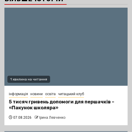
1 хвилина на читання
інформація
новини
освіта
читацький клуб
5 тисяч гривень допомоги для першачків –
«Пакунок школяра»
07.08.2026
Ірина Левченко