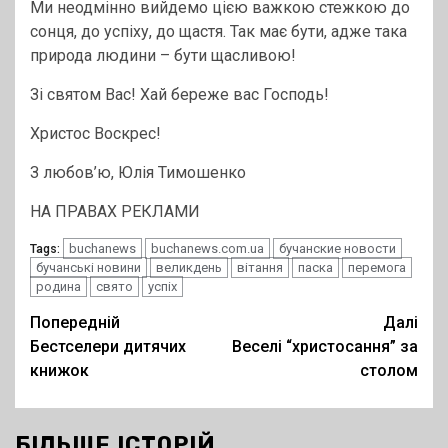
Ми неодмінно вийдемо цією важкою стежкою до
сонця, до успіху, до щастя. Так має бути, адже така
природа людини – бути щасливою!
Зі святом Вас! Хай береже вас Господь!
Христос Воскрес!
З любов’ю, Юлія Тимошенко
НА ПРАВАХ РЕКЛАМИ
buchanews
buchanews.com.ua
бучанские новости
Tags:
бучанські новини
великдень
вітання
паска
перемога
родина
свято
успіх
Post
Попередній
Далі
Бестселери дитячих
Веселі “христосання” за
navigation
книжок
столом
БІЛЬШЕ ІСТОРІЙ