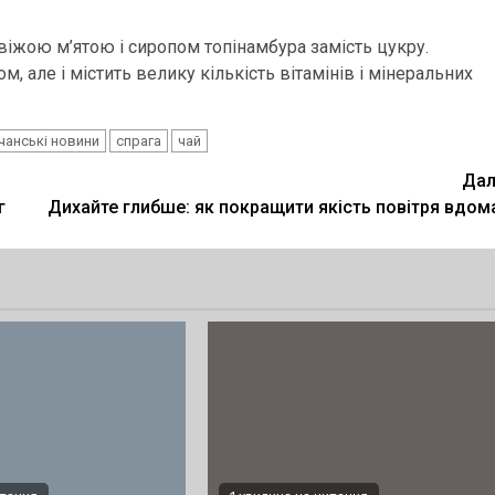
віжою м’ятою і сиропом топінамбура замість цукру.
, але і містить велику кількість вітамінів і мінеральних
чанські новини
спрага
чай
Дал
г
Дихайте глибше: як покращити якість повітря вдом