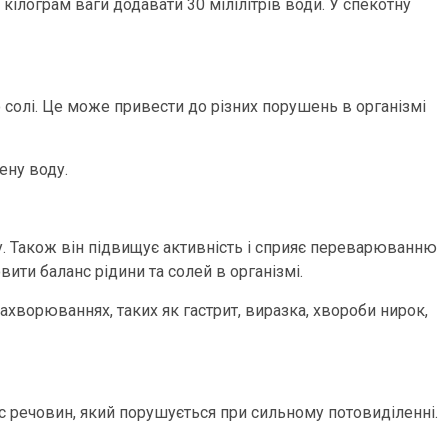
 кілограм ваги додавати 30 мілілітрів води. У спекотну
о солі. Це може привести до різних порушень в організмі
ену воду.
у. Також він підвищує активність і сприяє переварюванню
овити баланс рідини та солей в організмі.
захворюваннях, таких як гастрит, виразка, хвороби нирок,
с речовин, який порушується при сильному потовиділенні.