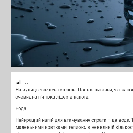
377
На вулиці стає все тепліше. Постає питання, які нап
очевидна п’ятірка лідерів напоїв.
Вода
Найкращий напій для втамування спраги – це вода. 
маленькими ковтками, теплою, в невеликій кількост