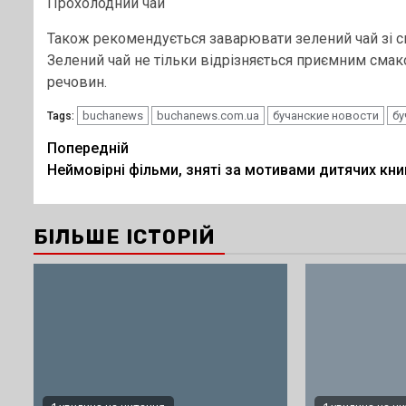
Прохолодний чай
Також рекомендується заварювати зелений чай зі с
Зелений чай не тільки відрізняється приємним смаком
речовин.
buchanews
buchanews.com.ua
бучанские новости
бу
Tags:
Post
Попередній
Неймовірні фільми, зняті за мотивами дитячих кни
navigation
БІЛЬШЕ ІСТОРІЙ