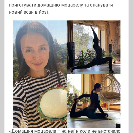
приготувати домашню моцарелу та опанувати
новий асан в йозі.
«Домашня моцарела – на неї ніколи не вистачало