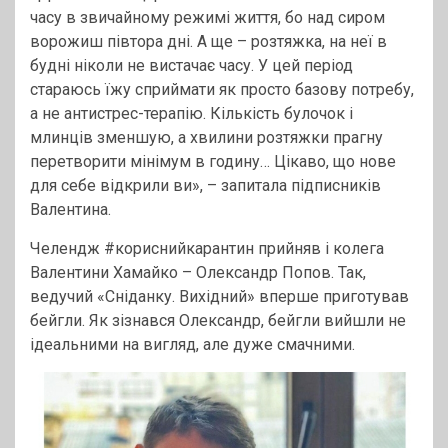
часу в звичайному режимі життя, бо над сиром
ворожиш півтора дні. А ще – розтяжка, на неї в
будні ніколи не вистачає часу. У цей період
стараюсь їжу сприймати як просто базову потребу,
а не антистрес-терапію. Кількість булочок і
млинців зменшую, а хвилини розтяжки прагну
перетворити мінімум в годину… Цікаво, що нове
для себе відкрили ви», – запитала підписників
Валентина.
Челендж #кориснийкарантин прийняв і колега
Валентини Хамайко – Олександр Попов. Так,
ведучий «Сніданку. Вихідний» вперше приготував
бейгли. Як зізнався Олександр, бейгли вийшли не
ідеальними на вигляд, але дуже смачними.