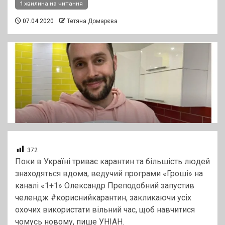
1 хвилина на читання
07.04.2020
Тетяна Домарєва
372
Поки в Україні триває карантин та більшість людей
знаходяться вдома, ведучий програми «Гроші» на
каналі «1+1» Олександр Преподобний запустив
челендж #кориснийкарантин, закликаючи усіх
охочих використати вільний час, щоб навчитися
чомусь новому, пише УНІАН.