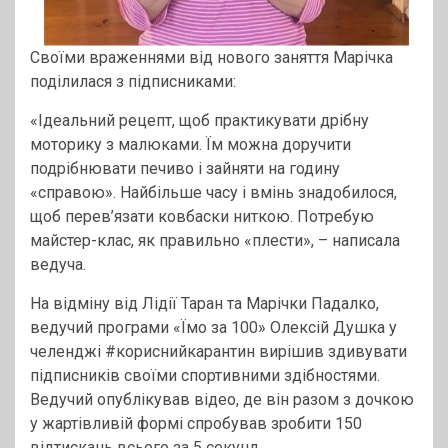
Своїми враженнями від нового заняття Марічка
поділилася з підписниками:
«Ідеальний рецепт, щоб практикувати дрібну
моторику з малюками. Їм можна доручити
подрібнювати печиво і зайняти на годину
«справою». Найбільше часу і вмінь знадобилося,
щоб перев’язати ковбаски ниткою. Потребую
майстер-клас, як правильно «плести», – написала
ведуча.
На відміну від Лідії Таран та Марічки Падалко,
ведучий програми «Їмо за 100» Олексій Душка у
челенджі #кориснийкарантин вирішив здивувати
підписників своїми спортивними здібностями.
Ведучий опублікував відео, де він разом з дочкою
у жартівливій формі спробував зробити 150
відтискань всього за 5 секунд.