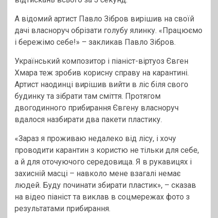
А відомий артист Павло Зібров вирішив на своїй
дачі власноруч обрізати голубу ялинку. «Працюємо
і бережімо себе!» – закликав Павло Зібров.
Український композитор і піаніст-віртуоз Євген
Хмара теж зробив корисну справу на карантині.
Артист наодинці вирішив вийти в ліс біля свого
будинку та зібрати там сміття. Протягом
двогодинного прибирання Євгену власноруч
вдалося назбирати два пакети пластику.
«Зараз я проживаю недалеко від лісу, і хочу
проводити карантин з користю не тільки для себе,
а й для оточуючого середовища. Я в рукавицях і
захисній масці – навколо мене взагалі немає
людей. Буду починати збирати пластик», – сказав
на відео піаніст та виклав в соцмережах фото з
результатами прибирання.