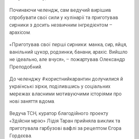
Починаючи челендж, сам ведучий вирішив
спробувати свої сили у кулінарії та приготував
сирники з досить незвичним інгредієнтом –
арахісом.
«Приготував свої перші сирники: манка, сир, яйця,
ванільний цукор, родзинки, банани, арахіс. Вийшло
не ідеально, але вчуся», – пожартував Олександр
Преподобний.
До челенджу #користнийкарантин долучилися й
українські зірки, поділившись у соціальних
мережах власними мотивуючими історіями про
нові заняття вдома.
Ведуча ТСН, куратор благодійного проекту
«Здійсни мрію» Лідія Таран прийняла виклик та
приготувала гарбузові вафлі за рецептом Єгора
Гордєєва.