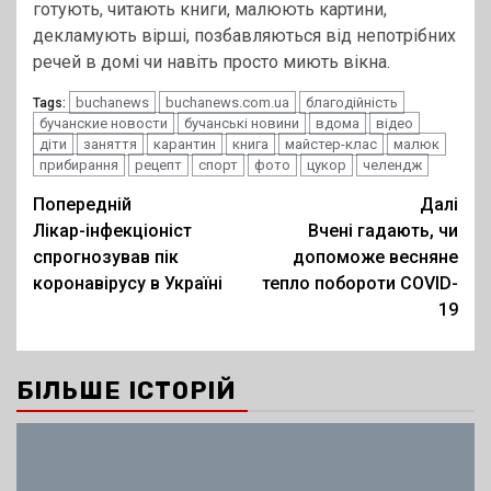
готують, читають книги, малюють картини,
декламують вірші, позбавляються від непотрібних
речей в домі чи навіть просто миють вікна.
buchanews
buchanews.com.ua
благодійність
Tags:
бучанские новости
бучанські новини
вдома
відео
діти
заняття
карантин
книга
майстер-клас
малюк
прибирання
рецепт
спорт
фото
цукор
челендж
Post
Попередній
Далі
Лікар-інфекціоніст
Вчені гадають, чи
navigation
спрогнозував пік
допоможе весняне
коронавірусу в Україні
тепло побороти COVID-
19
БІЛЬШЕ ІСТОРІЙ