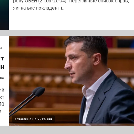
року ОВЕН (21.03-20.04). Перегляньте список справ,
якi на вас покладенi, i...
и
кт
йн
єва
ий
кт
40
...
1 хвилина на читання