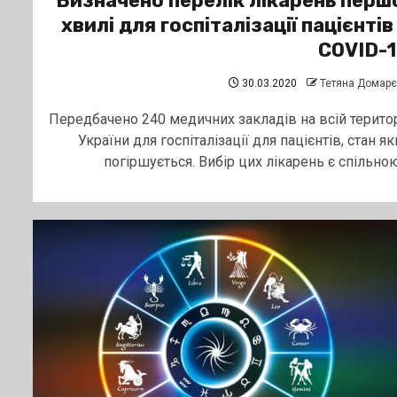
Визначено перелік лікарень перш
хвилі для госпіталізації пацієнтів
COVID-
30.03.2020
Тетяна Домар
Передбачено 240 медичних закладів на всій територ
України для госпіталізації для пацієнтів, стан як
погіршується. Вибір цих лікарень є спільною.