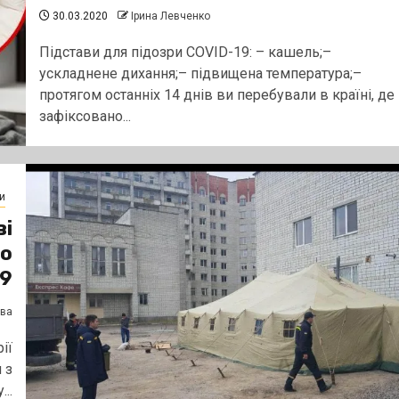
30.03.2020
Ірина Левченко
Підстави для підозри COVID-19: – кашель;–
ускладнене дихання;– підвищена температура;–
протягом останніх 14 днів ви перебували в країні, де
зафіксовано...
и
ві
го
19
єва
ії
 з
..