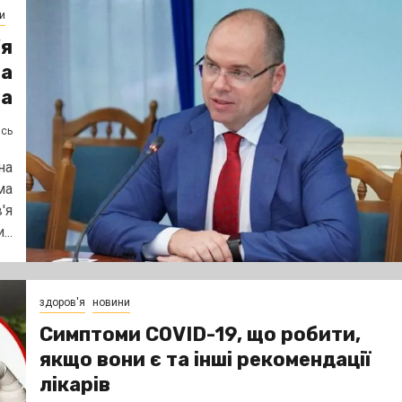
и
’я
ма
ва
ясь
на
ма
'я
..
здоров'я
новини
Симптоми COVID-19, що робити,
якщо вони є та інші рекомендації
лікарів