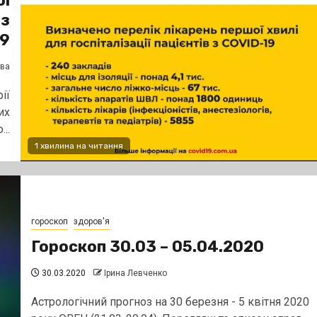
ої
 з
19
єва
ії
их
..
1 хвилина на читання
гороскоп
здоров'я
Гороскоп 30.03 – 05.04.2020
30.03.2020
Ірина Левченко
Астрологiчний прогноз на 30 березня - 5 квiтня 2020