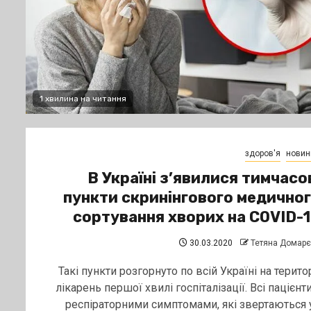
1 хвилина на читання
здоров'я
новин
В Україні з’явилися тимчасо
пункти скринінгового медично
сортування хворих на COVID-
30.03.2020
Тетяна Домар
Такі пункти розгорнуто по всій Україні на територ
лікарень першої хвилі госпіталізації. Всі пацієнти
респіраторними симптомами, які звертаються у.