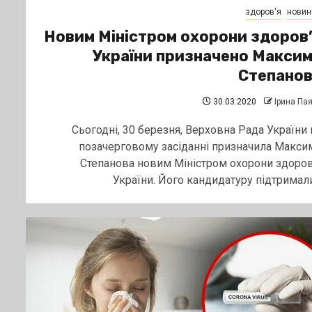
здоров'я
новин
Новим Міністром охорони здоров
України призначено Макси
Степано
30.03.2020
Ірина Па
Сьогодні, 30 березня, Верховна Рада України 
позачерговому засіданні призначила Макси
Степанова новим Міністром охорони здоров
України. Його кандидатуру підтримали.