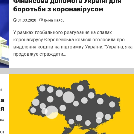
Фінансова допомога Україні для
боротьби з коронавірусом
31.03.2020
Ірина Паясь
У рамках глобального реагування на спалах
коронавірусу Європейська комісія оголосила про
виділення коштів на підтримку України. "Україна, яка
продовжує страждати...
и
на
ія
єва
ої