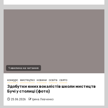
1 хвилина на читання
конкурс
мистецтво
новини
освіта
свято
Здобутки юних вокалістів школи мистецтв
Бучі у столиці (фото)
25.06.2026
Ірина Левченко