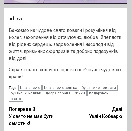
350
Бажаємо на чудове свято поваги і розуміння від
колег, захоплення від оточуючих, любові й теплоти
від рідних сердець, задоволення і насолоди від
життя, приємних сюрпризів та добрих подарунків
від долі!
Справжнього жіночого щастя і нев’янучої чудовою
краси!
buchanews
buchanews.com.ua
бучанские новости
Tags:
бучанські новини
добра справа
жінки
подарунок
свято
Post
Попередній
Далі
У свято не має бути
Уклін Кобзарю
navigation
самотніх!