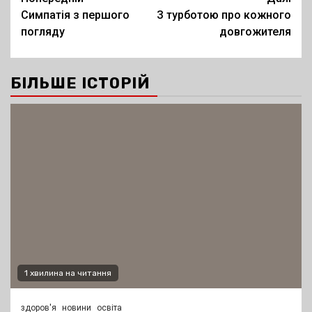
Post
Симпатія з першого
З турботою про кожного
navigation
погляду
довгожителя
БІЛЬШЕ ІСТОРІЙ
1 хвилина на читання
здоров'я
новини
освіта