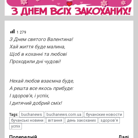
1 279
З Днем святого Валентина!
Хай життя буде малина,
Щоб в коханні та любові
Проходили дні чудові!
Нехай любов взаємна буде,
А решта все якось прибуде:
І здоров’я, і успіх,
І дитячий добрий сміх!
buchanews
buchanews.com.ua
бучанские новости
Tags:
бучанські новини
вітання
день закоханих
здоров'я
успіх
Попередній
Далі