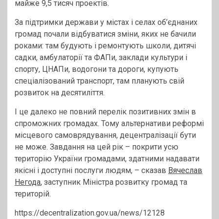
майже 9,5 тисяч проектів.
За підтримки держави у містах і селах об’єднаних
громад почали відбуватися зміни, яких не бачили
роками: там будують і ремонтують школи, дитячі
садки, амбулаторії та ФАПи, заклади культури і
спорту, ЦНАПи, водогони та дороги, купують
спеціалізований транспорт, там планують свій
розвиток на десятиліття.
І це далеко не повний перелік позитивних змін в
спроможних громадах. Тому альтернативи реформі
місцевого самоврядування, децентралізації бути
не може. Завдання на цей рік – покрити усю
територію України громадами, здатними надавати
якісні і доступні послуги людям, – сказав
Вячеслав
Негода
, заступник Міністра розвитку громад та
територій.
https://decentralization.gov.ua/news/12128