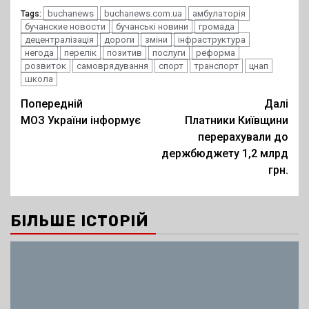
buchanews
buchanews.com.ua
амбулаторія
Tags:
бучанские новости
бучанські новини
громада
децентралізація
дороги
зміни
інфраструктура
негода
перелік
позитив
послуги
реформа
розвиток
самоврядування
спорт
транспорт
цнап
школа
Post
Попередній
Далі
МОЗ України інформує
Платники Київщини
navigation
перерахували до
держбюджету 1,2 млрд
грн.
БІЛЬШЕ ІСТОРІЙ