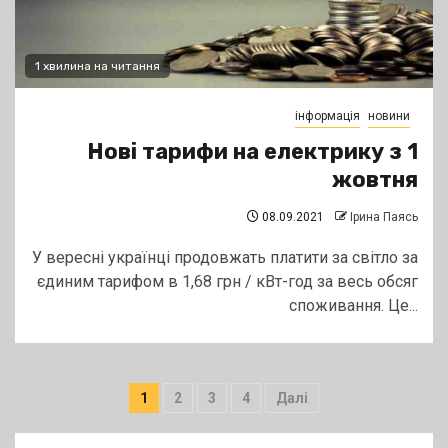
1 хвилина на читання
інформація
новини
Нові тарифи на електрику з 1
жовтня
08.09.2021
Ірина Паясь
У вересні українці продовжать платити за світло за
єдиним тарифом в 1,68 грн / кВт-год за весь обсяг
споживання. Це...
Пагінація
1
2
3
4
Далі
записів