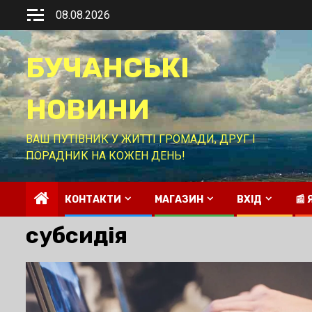
Перейти
08.08.2026
до
вмісту
БУЧАНСЬКІ
НОВИНИ
ВАШ ПУТІВНИК У ЖИТТІ ГРОМАДИ, ДРУГ І
ПОРАДНИК НА КОЖЕН ДЕНЬ!
КОНТАКТИ
МАГАЗИН
ВХІД
📰
субсидія