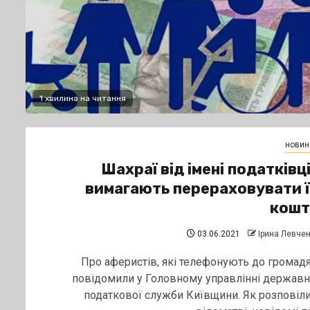
1 хвилина на читання
новин
Шахраї від імені податківц
вимагають перераховувати 
кошт
03.06.2021
Ірина Левче
Про аферистів, які телефонують до громадя
повідомили у Головному управлінні державн
податкової служби Київщини. Як розповіли