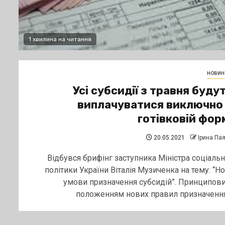
1 хвилина на читання
новин
Усі субсидії з травня буду
виплачуватися виключно
готівковій фор
20.05.2021
Ірина Па
Відбувся брифінг заступника Міністра соціальн
політики України Віталія Музиченка на тему: “Но
умови призначення субсидій”. Принципов
положенням нових правил призначення.