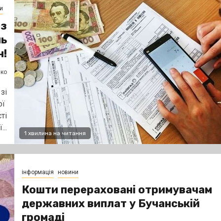
и
 з
нь
н!
нко
зі
ої
ті
..
1 хвилина на читання
інформація
новини
Кошти перераховані отримувачам
державних виплат у Бучанській
громаді