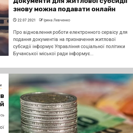
Документи для житлової субсидії
знову можна подавати онлайн
22.07.2021
Ірина Левченко
Про відновлення роботи електронного сервісу для
подання документів на призначення житлової
субсидії інформує Управління соціальної політики
Бучанської міської ради інформує....
и
ів
ій
ясь
ої