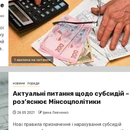
не
нко
ої
ку
ий
..
1 хвилина на читання
новини
поради
Актуальні питання щодо субсидій –
роз’яснює Мінсоцполітики
26.05.2021
Ірина Левченко
Нові правила призначення і нарахування субсидій