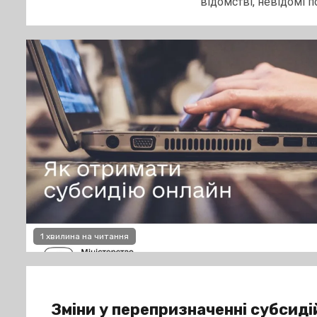
відомстві, невідомі по.
1 хвилина на читання
Зміни у перепризначенні субсиді