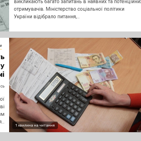
викликають багато запитань в наявних та потенційни
отримувачів. Міністерство соціальної політики
України відібрало питання,...
и
ть
 у
мі
ясь
ої
ві
им
..
1 хвилина на читання