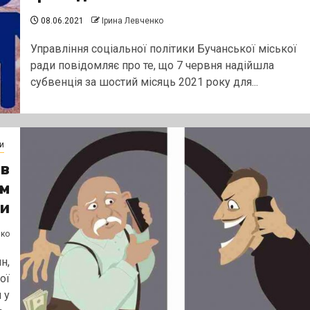
08.06.2021
Ірина Левченко
Управління соціальної політики Бучанської міської
ради повідомляє про те, що 7 червня надійшла
субвенція за шостий місяць 2021 року для...
и
ів
їм
и
нко
н,
ої
 у