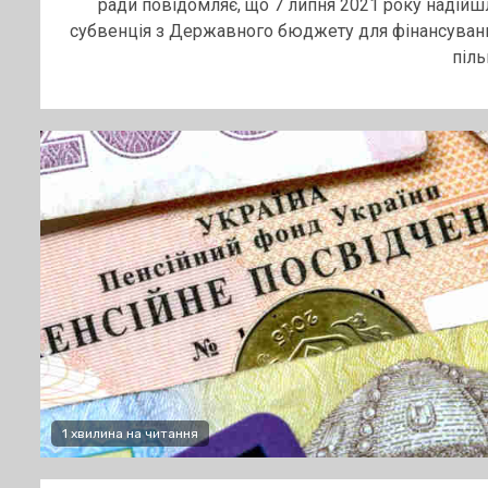
ради повідомляє, що 7 липня 2021 року надійш
субвенція з Державного бюджету для фінансуван
пільг
1 хвилина на читання