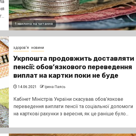
ла
ня
...
1 хвилина на читання
здоров'я
новини
Укрпошта продовжить доставляти
пенсії: обов’язкового переведення
виплат на картки поки не буде
14.06.2021
Ірина Паясь
Кабінет Міністрів України скасував обов’язкове
переведення виплати пенсії та соціальної допомоги
на карткові рахунки з вересня, як це раніше було...