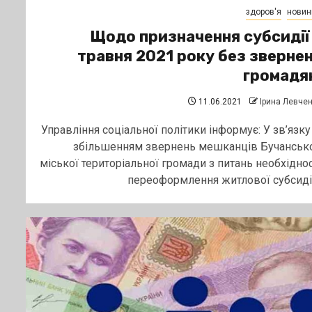
здоров'я
новин
Щодо призначення субсидії
травня 2021 року без зверне
громадя
11.06.2021
Ірина Левче
Управління соціальної політики інформує: У зв’язку 
збільшенням звернень мешканців Бучанськ
міської територіальної громади з питань необхіднос
переоформлення житлової субсидії.