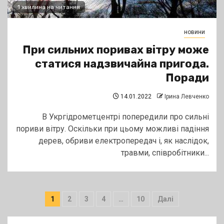
1 хвилина на читання
новини
При сильних поривах вітру може
статися надзвичайна пригода.
Поради
14.01.2022
Ірина Левченко
В Укргідрометцентрі попередили про сильні
пориви вітру. Оскільки при цьому можливі падіння
дерев, обриви електропередач і, як наслідок,
травми, співробітники...
Пагінація
1
2
3
4
…
10
Далі
записів