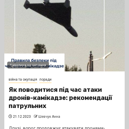
1 хвилина на читання
війна та окупація
поради
Як поводитися під час атаки
дронів-камікадзе: рекомендації
патрульних
21.12.2023
Шевчук Анна
Друзі, ворог продовжує атакувати дронами-