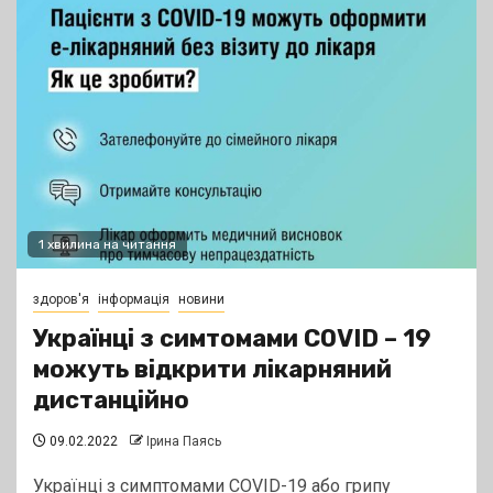
1 хвилина на читання
здоров'я
інформація
новини
Українці з симтомами COVID – 19
можуть відкрити лікарняний
дистанційно
09.02.2022
Ірина Паясь
Українці з симптомами COVID-19 або грипу