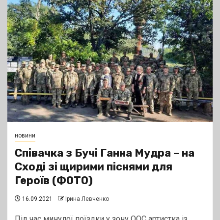
новини
Співачка з Бучі Ганна Мудра – на
Сході зі щирими піснями для
Героїв (ФОТО)
16.09.2021
Ірина Левченко
Під час минулої поїздки у зону ООС артистка із