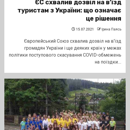
ЄС схвалив дозвіл на в’їзд
туристам з України: що означає
це рішення
15.07.2021
Ірина Паясь
Європейський Союз схвалив дозвіл на в'їзд
громадян України і ще деяких країн у межах
політики поступового скасування COVID-обмежень
на поїздки....