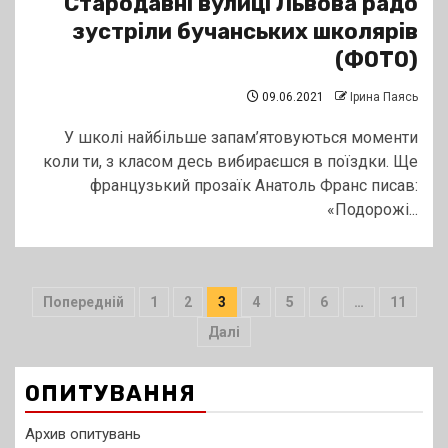
Стародавні вулиці Львова радо
зустріли бучанських школярів
(ФОТО)
09.06.2021
Ірина Паясь
У школі найбільше запам’ятовуються моменти
коли ти, з класом десь вибираєшся в поїздки. Ще
французький прозаїк Анатоль Франс писав:
«Подорожі...
Пагінація
Попередній
1
2
3
4
5
6
…
11
записів
Далі
ОПИТУВАННЯ
Архив опитувань