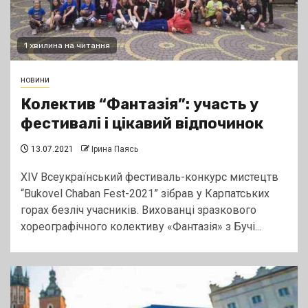
1 хвилина на читання
новини
Колектив “Фантазія”: участь у
фестивалі і цікавий відпочинок
13.07.2021
Ірина Паясь
XIV Всеукраїнський фестиваль-конкурс мистецтв
“Bukovel Chaban Fest-2021” зібрав у Карпатських
горах безліч учасників. Вихованці зразкового
хореографічного колективу «Фантазія» з Бучі...