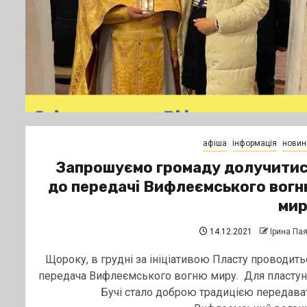
афіша
інформація
новин
Запрошуємо громаду долучити
до передачі Вифлеємського вог
мир
14.12.2021
Ірина Па
Щороку, в грудні за ініціативою Пласту проводить
передача Вифлеємського вогню миру. Для пластун
Бучі стало доброю традицією передава