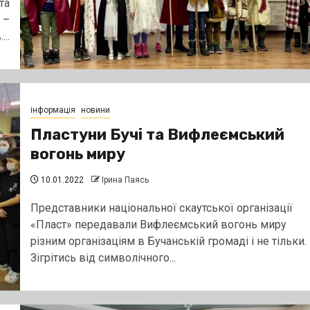
та
 –
..
інформація
новини
Пластуни Бучі та Вифлеємський
вогонь миру
10.01.2022
Ірина Паясь
Представники національної скаутської організації
«Пласт» передавали Вифлеємський вогонь миру
різним організаціям в Бучанській громаді і не тільки.
Зігрітись від символічного...