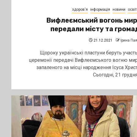
здоров'я
інформація
новини
освіт
Вифлеємський вогонь ми
передали місту та грома
21.12.2021
Ірина Па
Щороку українські пластуни беруть участь
церемонії передачі Вифлеємського вогню мир
запаленого на місці народження Ісуса Христ
Сьогодні, 21 грудня,.