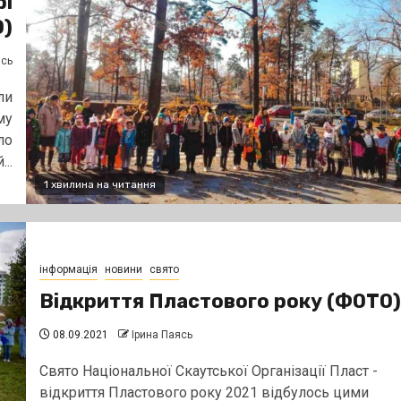
рі
)
ясь
ли
му
ло
..
1 хвилина на читання
інформація
новини
свято
Відкриття Пластового року (ФОТО)
08.09.2021
Ірина Паясь
Свято Національної Скаутської Організації Пласт -
відкриття Пластового року 2021 відбулось цими