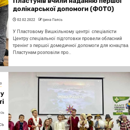
Пластунів вчили наданню першої
долікарської допомоги (ФОТО)
02.02.2022
Ірина Паясь
У Пластовому Вишкільному центрі спеціалісти
Центру спеціальної підготовки провели обласний
тренінг з першої домедичної допомоги для юнацтва.
Пластунам розповіли про...
о
 у
ті
ясь
сь