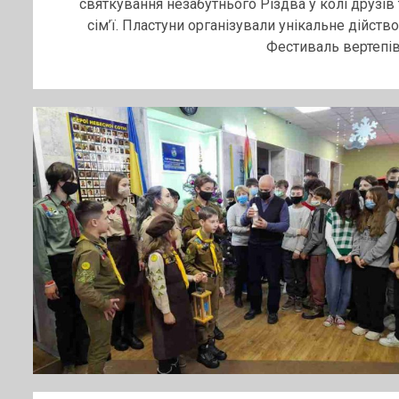
святкування незабутнього Різдва у колі друзів 
сім’ї. Пластуни організували унікальне дійство
Фестиваль вертепів..