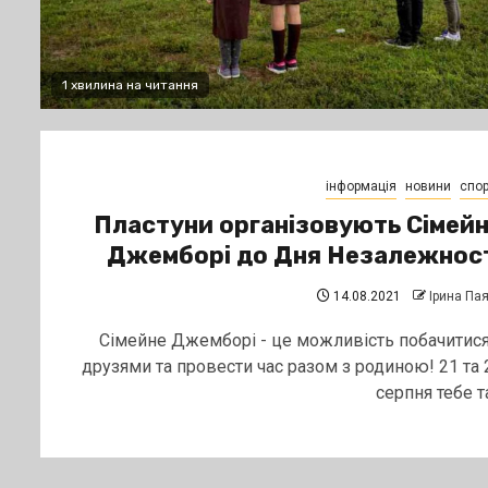
1 хвилина на читання
інформація
новини
спор
Пластуни організовують Сімей
Джемборі до Дня Незалежнос
14.08.2021
Ірина Па
Сімейне Джемборі - це можливість побачитися
друзями та провести час разом з родиною! 21 та 
серпня тебе та.