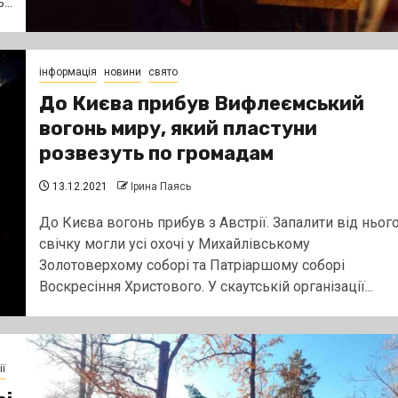
..
інформація
новини
свято
До Києва прибув Вифлеємський
вогонь миру, який пластуни
розвезуть по громадам
13.12.2021
Ірина Паясь
До Києва вогонь прибув з Австрії. Запалити від ньог
свічку могли усі охочі у Михайлівському
Золотоверхому соборі та Патріаршому соборі
Воскресіння Христового. У скаутській організації...
ї