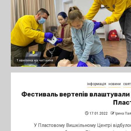
1 хвилина на читання
інформація
новини
свят
Фестиваль вертепів влаштували
Плас
17.01.2022
Ірина Па
У Пластовому Вишкільному Центрі відбуло