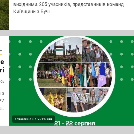
вихідними. 205 учасників, представників команд
Київщини з Бучі...
т
не
ті
ясь
 з
22
..
1 хвилина на читання