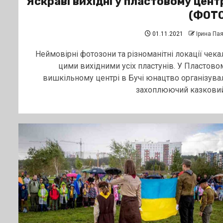
Яскраві вихідні у пластовому цент
(ФОТО
01.11.2021
Ірина Па
Неймовірні фотозони та різноманітні локації чека
цими вихідними усіх пластунів. У Пластово
вишкільному центрі в Бучі юнацтво організува
захоплюючий казковий.