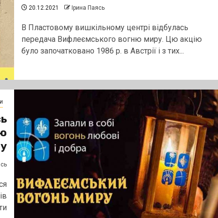
20.12.2021
Ірина Паясь
В Пластовому вишкільному центрі відбулась
передача Вифлеємського вогню миру. Цю акцію
було започатковано 1986 р. в Австрії і з тих...
и
сь
ню
у
ясь
ся
ів
ти