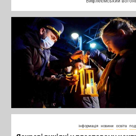
Вифлеємський вогонь.
інформація
новини
освіта
поді