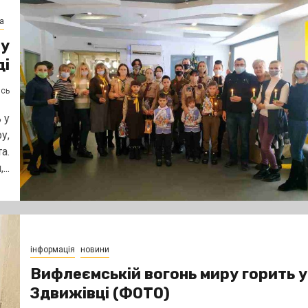
а
ру
ді
ясь
 у
у,
а.
..
інформація
новини
Вифлеємській вогонь миру горить у
Здвижівці (ФОТО)