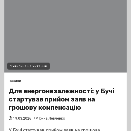
1 хвилина на читання
новини
Для енергонезалежності: у Бучі
стартував прийом заяв на
грошову компенсацію
19.03.2026
Ірина Левченко
У Бучі стартував прийом заяв на грошову