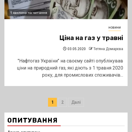
1 хвилина на читання
новини
Ціна на газ у травні
03.05.2020
Тетяна Домарєва
"Нафтогаз України" на своєму сайті опублікував
ціни на природний газ, які діють з 1 травня 2020
року, для промислових споживачів...
Пагінація
1
2
Далі
записів
ОПИТУВАННЯ