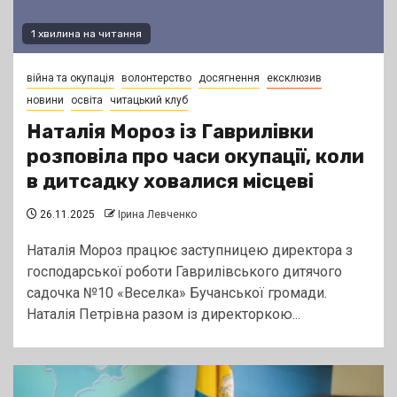
1 хвилина на читання
війна та окупація
волонтерство
досягнення
ексклюзив
новини
освіта
читацький клуб
Наталія Мороз із Гаврилівки
розповіла про часи окупації, коли
в дитсадку ховалися місцеві
26.11.2025
Ірина Левченко
Наталія Мороз працює заступницею директора з
господарської роботи Гаврилівського дитячого
садочка №10 «Веселка» Бучанської громади.
Наталія Петрівна разом із директоркою...