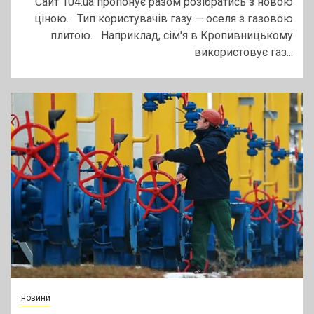
Сайт 104.ua пропонує разом розібратись з новою
ціною.⠀Тип користувачів газу — оселя з газовою
плитою.⠀Наприклад, сім'я в Кропивницькому
використовує газ...
новини