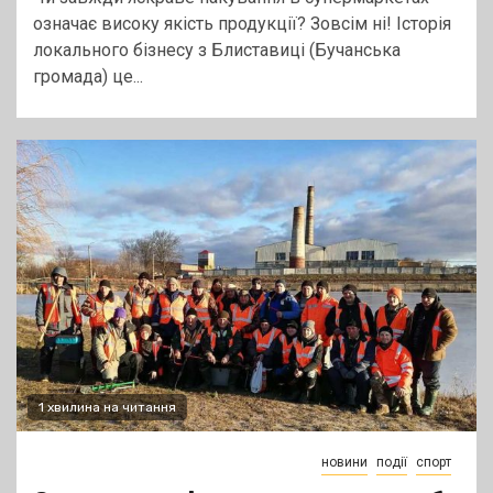
означає високу якість продукції? Зовсім ні! Історія
локального бізнесу з Блиставиці (Бучанська
громада) це...
1 хвилина на читання
новини
події
спорт