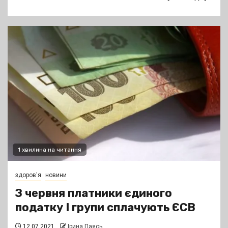
1 хвилина на читання
здоров'я
новини
З червня платники єдиного
податку І групи сплачують ЄСВ
12.07.2021
Ірина Паясь