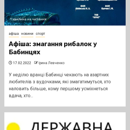
1 хвилина на читання
афіша
новини
спорт
Афіша: змагання рибалок у
Бабинцях
17.02.2022
Ірина Левченко
У неділю вранці Бабинці чекають на азартних
любителів з вудочками, які змагатимуться, хто
наловить більше, кому першому усміхнеться
вдача, хто...