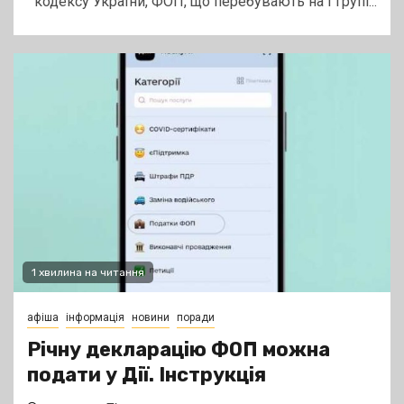
кодексу України, ФОП, що перебувають на І групі...
1 хвилина на читання
афіша
інформація
новини
поради
Річну декларацію ФОП можна
подати у Дії. Інструкція