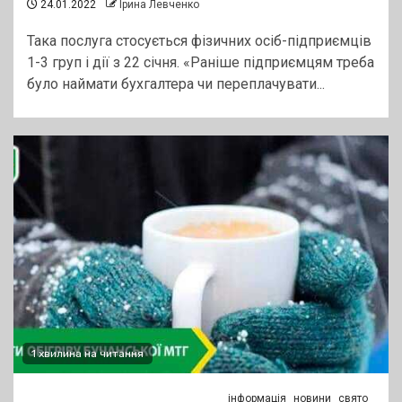
24.01.2022
Ірина Левченко
Така послуга стосується фізичних осіб-підприємців
1-3 груп і дії з 22 січня. «Раніше підприємцям треба
було наймати бухгалтера чи переплачувати...
1 хвилина на читання
інформація
новини
свято