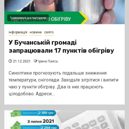
1 хвилина на читання
інформація
новини
свято
У Бучанській громаді
запрацювали 17 пунктів обігріву
21.12.2021
Ірина Паясь
Синоптики прогнозують подальше зниження
температури, снігопади. Заходьте зігрітися і випити
чаю у пункти обігріву. Два із них працюють
цілодобово. Адреси:...