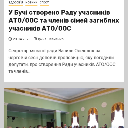
здоров'я
новини
спорт
У Бучі створено Раду учасників
АТО/ООС та членів сімей загиблих
учасників АТО/ООС
23.04.2020
Ірина Левченко
Секретар міської ради Василь Олексюк на
черговій сесії доповів пропозицію, яку погодили
депутати, про створення Ради учасників АТО/ООС
та членів...