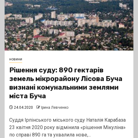
новини
Рішення суду: 890 гектарів
земель мікрорайону Лісова Буча
визнані комунальними землями
міста Буча
24.04.2020
Ірина Левченко
Суддя Ірпінського міського суду Наталія Карабаза
23 квітня 2020 року відмінила «рішення Мікуліна»
по справі 890 га та ухвалила нове,...