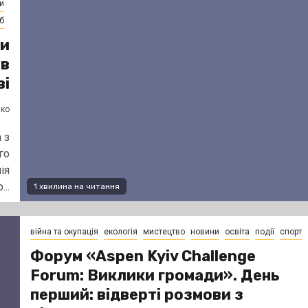
и
б
ки
 в
ві
нко
 з
го
ія
..
1 хвилина на читання
війна та окупація
екологія
мистецтво
новини
освіта
події
спорт
Форум «Aspen Kyiv Challenge
Forum: Виклики громади». День
перший: відверті розмови з