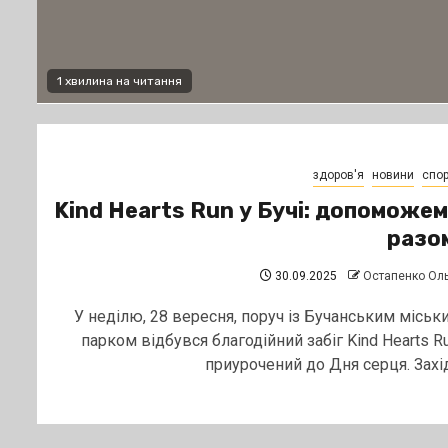
1 хвилина на читання
здоров'я
новини
спор
Kind Hearts Run у Бучі: допоможе
разо
30.09.2025
Остапенко Ол
У неділю, 28 вересня, поруч із Бучанським міськ
парком відбувся благодійний забіг Kind Hearts Ru
приурочений до Дня серця. Захід.