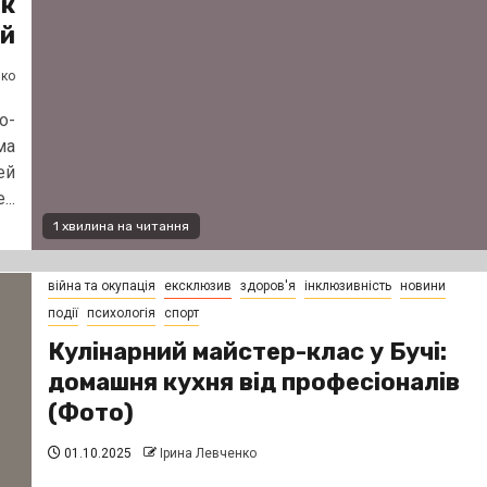
як
ей
нко
о-
ма
ей
..
1 хвилина на читання
війна та окупація
ексклюзив
здоров'я
інклюзивність
новини
події
психологія
спорт
Кулінарний майстер-клас у Бучі:
домашня кухня від професіоналів
(Фото)
01.10.2025
Ірина Левченко