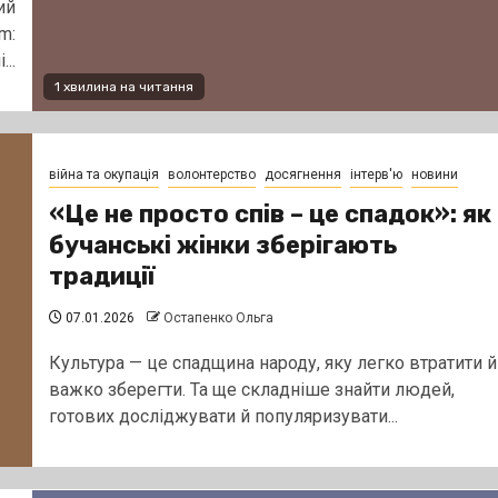
ий
m:
..
1 хвилина на читання
війна та окупація
волонтерство
досягнення
інтерв'ю
новини
«Це не просто спів – це спадок»: як
бучанські жінки зберігають
традиції
07.01.2026
Остапенко Ольга
Культура — це спадщина народу, яку легко втратити й
важко зберегти. Та ще складніше знайти людей,
готових досліджувати й популяризувати...