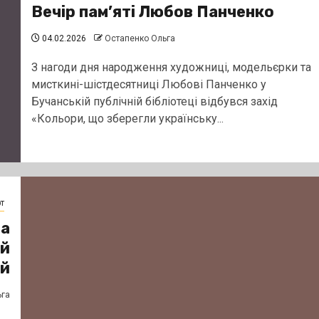
Вечір пам’яті Любов Панченко
04.02.2026
Остапенко Ольга
З нагоди дня народження художниці, модельєрки та
мисткині-шістдесятниці Любові Панченко у
Бучанській публічній бібліотеці відбувся захід
«Кольори, що зберегли українську...
т
на
ій
ій
ьга