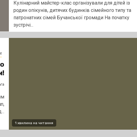
Кулінарний майстер-клас організували для дітей із
родин опікунів, дитячих будинків сімейного типу та
патронатних сімей Бучанської громади На початку
зустрічі...
т
мо
м!
ьга
им
n,
..
1 хвилина на читання