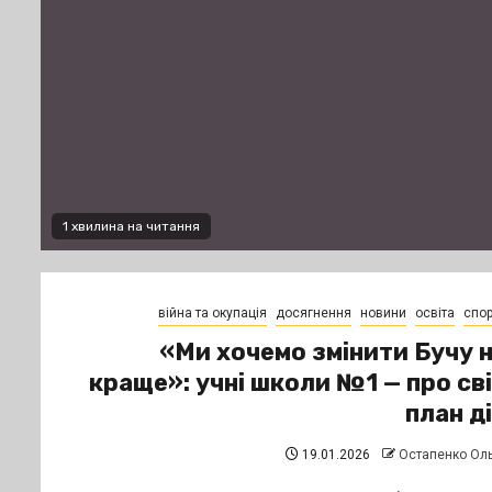
1 хвилина на читання
війна та окупація
досягнення
новини
освіта
спор
«Ми хочемо змінити Бучу 
краще»: учні школи №1 — про св
план д
19.01.2026
Остапенко Ол