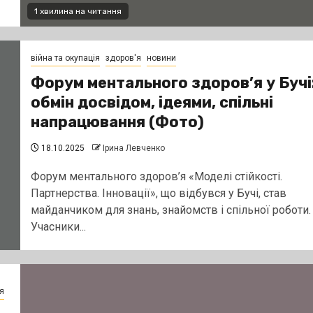
1 хвилина на читання
війна та окупація
здоров'я
новини
Форум ментального здоров’я у Бучі
обмін досвідом, ідеями, спільні
напрацювання (Фото)
18.10.2025
Ірина Левченко
Форум ментального здоров’я «Моделі стійкості.
Партнерства. Інновації», що відбувся у Бучі, став
майданчиком для знань, знайомств і спільної роботи.
Учасники...
я