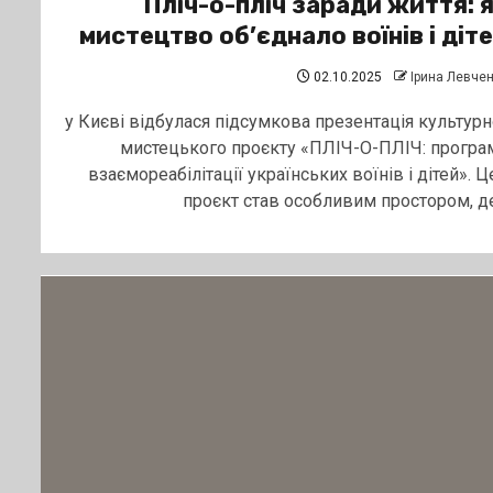
Пліч-о-пліч заради життя: 
мистецтво об’єднало воїнів і діт
02.10.2025
Ірина Левче
у Києві відбулася підсумкова презентація культурн
мистецького проєкту «ПЛІЧ-О-ПЛІЧ: програ
взаємореабілітації українських воїнів і дітей». Ц
проєкт став особливим простором, де.