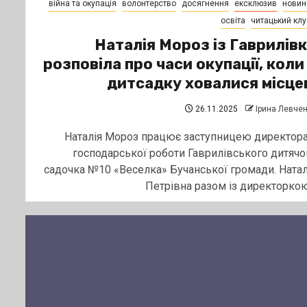
війна та окупація
волонтерство
досягнення
ексклюзив
новин
освіта
читацький клу
Наталія Мороз із Гаврилів
розповіла про часи окупації, коли
дитсадку ховалися місце
26.11.2025
Ірина Левче
Наталія Мороз працює заступницею директора
господарської роботи Гаврилівського дитячо
садочка №10 «Веселка» Бучанської громади. Натал
Петрівна разом із директоркою.