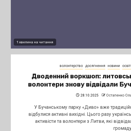
1 хвилина на читання
волонтерство
досягнення
новини
освіт
Дводенний воркшоп: литовсь
волонтери знову відвідали Бу
28.10.2025
Остапенко Ол
У Бучанському парку «Диво» вже традицій
відбулися активні вихідні. Цього разу українсь
активісти та волонтери з Литви, які відвіда
громаду,.