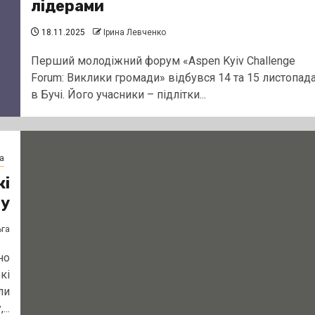
лідерами
18.11.2025
Ірина Левченко
Перший молодіжний форум «Aspen Kyiv Challenge
Forum: Виклики громади» відбувся 14 та 15 листопад
в Бучі. Його учасники – підлітки...
а
кі
чу
ьга
но
кі
ли
..