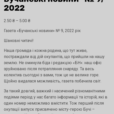
2022
Діапазон
2.50
₴
–
5.00
₴
цін:
Газета «Бучанські новини» № 9, 2022 рік
від
2.50 ₴
Шановні читачі!
до
Наша громада і кожна родина, що тут живе,
5.00 ₴
постраждали від дій окупантів, що прийшли на нашу
землю. Не оминула біда і редакцію «БН»: наш офіс
зруйновано після потрапляння снаряду. Та весь
колектив сьогодні з вами, тож це не велике горе.
Щойно видалася можливість, газета побачила світ.
За такий довгий, важкий і насичений різноманітними
подіями період у нас багато інформації та історій, які в
один номер неможливо вмістити. Тож перший після
окупації випуск присвячено місту-герою Бучі –