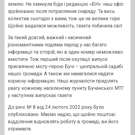
землю. Не оминула біда і редакцію «БН»: наш офіс
зруйновано після потрапляння снаряду. Та весь
колектив сьогодні з вами, тож це не велике горе.
Щойно видалася можливість, газета побачила світ.
За такий довгий, важкий і насичений
різноманітними подіями період у нас багато
інформації та історій, які в один номер неможливо
вмістити. Тож перший після окупації випуск
присвячено місту-герою Бучі – центральній садибі
нашої громади. А також ми намагалися надати
корисну інформацію. Наші журналісти приділять
увагу кожному населеному пункту Бучанської МТГ
у наступних випусках газети.
До речі. № 8 від 24 лютого 2022 року було
опубліковано. Маємо надію, що щойно поштові
відділення відновлять роботу в громаді, ви його
отримаєте.