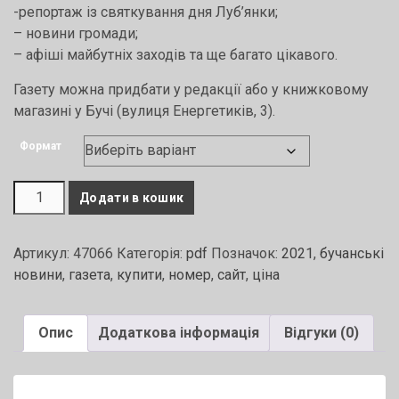
-репортаж із святкування дня Луб’янки;
– новини громади;
– афіші майбутніх заходів та ще багато цікавого.
Газету можна придбати у редакції або у книжковому
магазині у Бучі (вулиця Енергетиків, 3).
Формат
"Бучанські
Додати в кошик
новини"
№
Артикул:
47066
Категорія:
pdf
Позначок:
2021
,
бучанські
32,
новини
,
газета
,
купити
,
номер
,
сайт
,
ціна
2021
кількість
Опис
Додаткова інформація
Відгуки (0)