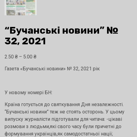
“Бучанські новини” №
32, 2021
Діапазон
2.50
₴
–
5.00
₴
цін:
Газета «Бучанські новини» № 32, 2021 рік
від
2.50 ₴
до
У новому номері БН:
5.00 ₴
Країна готується до святкування Дня незалежності.
“Бучанські новини” теж не стоять осторонь. У цьому
випуску журналісти підготували для читача: -цікаві
розмови з людьми,які свого часу були причетні до
формування українців,як самодостатньої нації;