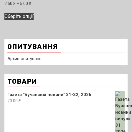
Діапазон
2.50
₴
–
5.00
₴
цін:
Цей
від
Оберіть опції
товар
2.50 ₴
має
до
кілька
5.00 ₴
варіантів.
ОПИТУВАННЯ
Параметри
можна
Архив опитувань
вибрати
на
сторінці
ТОВАРИ
товару
Газета "Бучанські новини" 31-32, 2026
20.00
₴