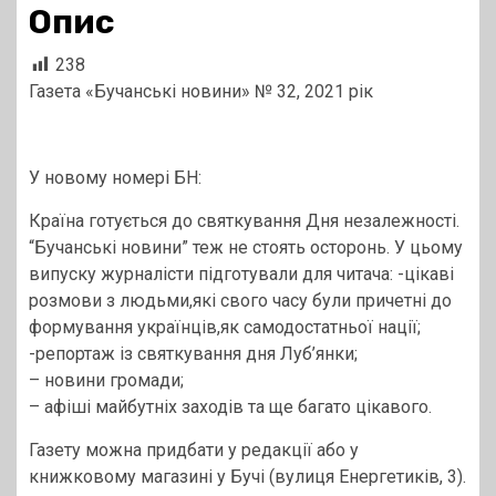
Опис
238
Газета «Бучанські новини» № 32, 2021 рік
У новому номері БН:
Країна готується до святкування Дня незалежності.
“Бучанські новини” теж не стоять осторонь. У цьому
випуску журналісти підготували для читача: -цікаві
розмови з людьми,які свого часу були причетні до
формування українців,як самодостатньої нації;
-репортаж із святкування дня Луб’янки;
– новини громади;
– афіші майбутніх заходів та ще багато цікавого.
Газету можна придбати у редакції або у
книжковому магазині у Бучі (вулиця Енергетиків, 3).