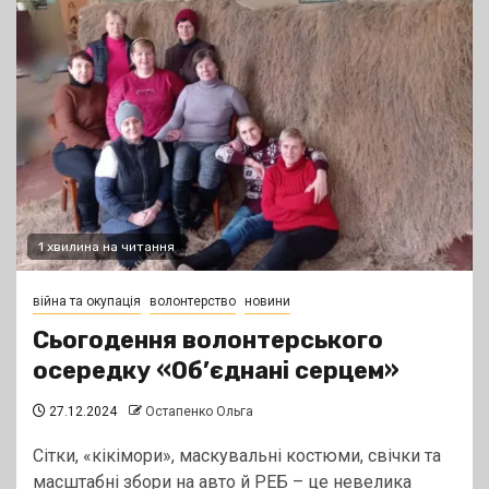
1 хвилина на читання
війна та окупація
волонтерство
новини
Сьогодення волонтерського
осередку «Об’єднані серцем»
27.12.2024
Остапенко Ольга
Сітки, «кікімори», маскувальні костюми, свічки та
масштабні збори на авто й РЕБ – це невелика