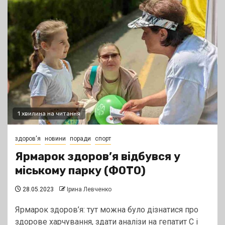
1 хвилина на читання
здоров'я
новини
поради
спорт
Ярмарок здоров’я відбувся у
міському парку (ФОТО)
28.05.2023
Ірина Левченко
Ярмарок здоров’я: тут можна було дізнатися про
здорове харчування, здати аналізи на гепатит С і