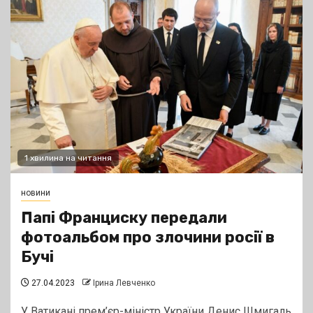
1 хвилина на читання
новини
Папі Франциску передали
фотоальбом про злочини росії в
Бучі
27.04.2023
Ірина Левченко
У Ватикані прем’єр-міністр України Денис Шмигаль