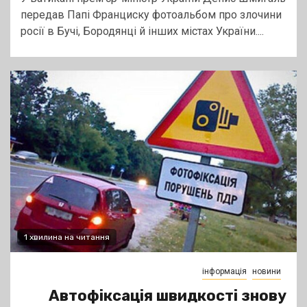
передав Папі Франциску фотоальбом про злочини
росії в Бучі, Бородянці й інших містах України....
1 хвилина на читання
інформація
новини
Автофіксація швидкості знову