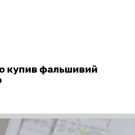
що купив фальшивий
о