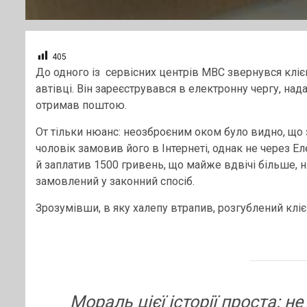
405
До одного із сервісних центрів МВС звернувся кліє
автівці. Він зареєструвався в електронну чергу, над
отримав поштою.
От тільки нюанс: неозброєним оком було видно, що 
чоловік замовив його в Інтернеті, однак не через Ел
й заплатив 1500 гривень, що майже вдвічі більше, 
замовлений у законний спосіб.
Зрозумівши, в яку халепу втрапив, розгублений кліє
Мораль цієї історії проста: н