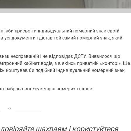
нт, аби присвоїти індивідуальний номерний знак своїй
ав усі документи і дістав той самий номерний знак, який
знак несправжній і не відповідає ДСТУ. Виявилося, що
ектронний кабінет водія, а в якійсь приватній «конторі». Ще
ніж коштував би подібний індивідуальний номерний знак,
нт забрав свої «сувенірні номери» і пішов.
е довіряйте шахраям і користуйтеся