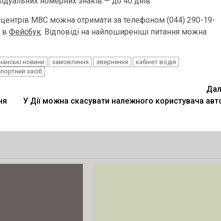
ідуальних номерних знаків — до 40 днів.
 центрів МВС можна отримати за телефоном (044) 290-19-
С в
Фейсбук
. Відповіді на найпоширеніші питання можна
чанські новини
замовлення
звернення
кабінет водія
портний засіб
Дал
ня
У Дії можна скасувати належного користувача авт