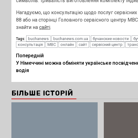
символів. Тривалість виготовлення комплекту індив
Нагадуємо, що консультацію щодо послуг сервісних
88 або на сторінці Головного сервісного центру МВ
знайти на
сайті
.
buchanews
buchanews.com.ua
бучанские новости
бу
Tags:
консультація
МВС
онлайн
сайт
сервісний центр
транс
Post
Попередній
У Німеччині можна обміняти українське посвідчен
navigation
водія
БІЛЬШЕ ІСТОРІЙ