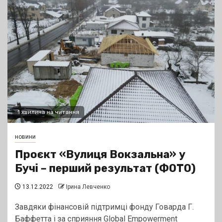
1 хвилина на читання
новини
Проєкт «Вулиця Вокзальна» у
Бучі – перший результат (ФОТО)
13.12.2022
Ірина Левченко
Завдяки фінансовій підтримці фонду Говарда Г.
Баффетта і за сприяння Glоbal Empowerment