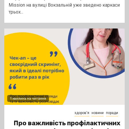
Missіon на вулиці Вокзальній уже зведено каркаси
трьох...
1 хвилина на читання
здоров'я
новини
поради
Про важливість профілактичних