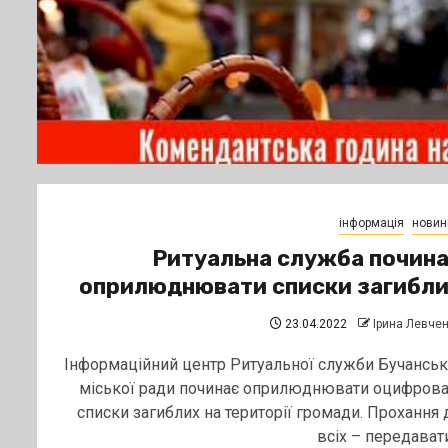
інформація
новин
Ритуальна служба почин
оприлюднювати списки загибл
23.04.2022
Ірина Левче
Інформаційний центр Ритуальної служби Бучанськ
міської ради починає оприлюднювати оцифрова
списки загиблих на території громади. Прохання 
всіх – передавати.