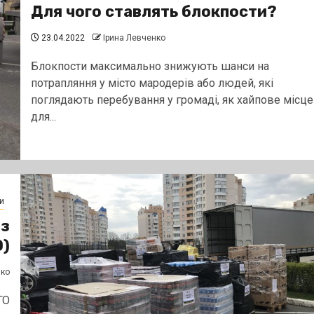
Для чого ставлять блокпости?
23.04.2022
Ірина Левченко
Блокпости максимально знижують шанси на
потрапляння у місто мародерів або людей, які
поглядають перебування у громаді, як хайпове місце
для...
и
 з
О)
нко
ГО