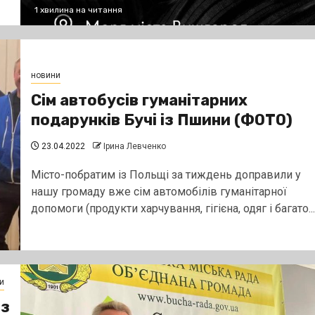
1 хвилина на читання
новини
Сім автобусів гуманітарних
подарунків Бучі із Пшини (ФОТО)
23.04.2022
Ірина Левченко
Місто-побратим із Польщі за тиждень доправили у
нашу громаду вже сім автомобілів гуманітарної
допомоги (продукти харчування, гігієна, одяг і багато...
и
 з