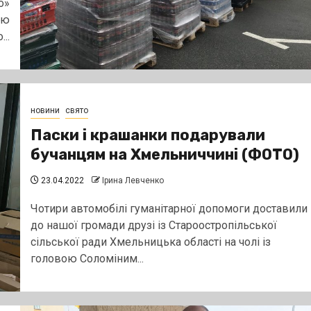
о»
єю
..
новини
свято
Паски і крашанки подарували
бучанцям на Хмельниччині (ФОТО)
23.04.2022
Ірина Левченко
Чотири автомобілі гуманітарної допомоги доставили
до нашої громади друзі із Староостропільської
сільської ради Хмельницька області на чолі із
головою Соломіним...