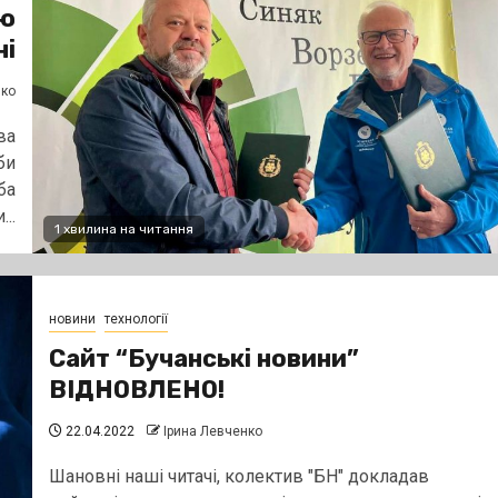
ою
ні
нко
ва
би
ба
..
1 хвилина на читання
новини
технології
Сайт “Бучанські новини”
ВІДНОВЛЕНО!
22.04.2022
Ірина Левченко
Шановні наші читачі, колектив "БН" докладав