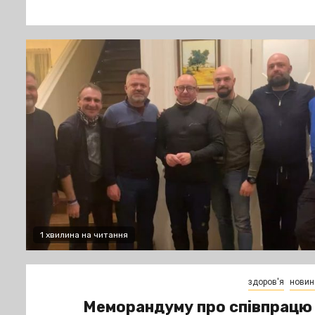
1 хвилина на читання
здоров'я
новин
Меморандуму про співпрацю