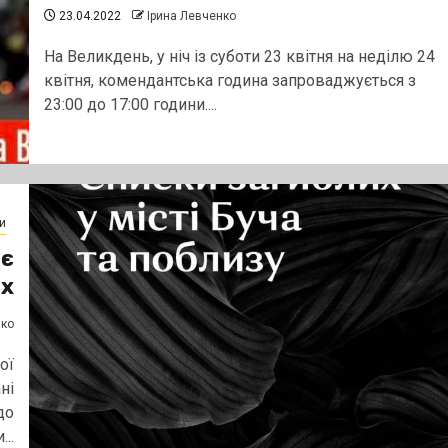
23.04.2022
Ірина Левченко
На Великдень, у ніч із суботи 23 квітня на неділю 24
квітня, комендантська година запроваджується з
23:00 до 17:00 години....
и
ає
их
нко
ої
ні
до
..