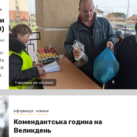
и
ки
)
нко
о-
ть
и.
...
1 хвилина на читання
інформація
новини
Комендантська година на
Великдень