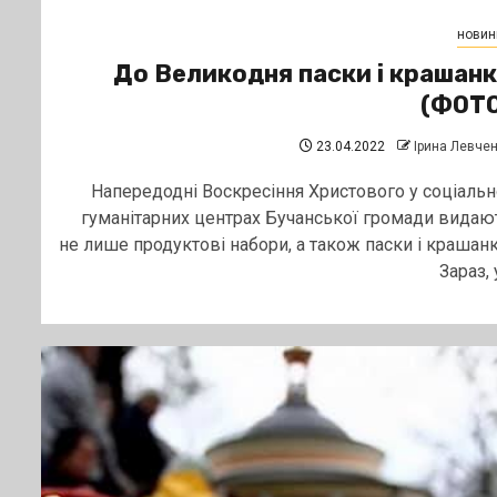
новин
До Великодня паски і крашан
(ФОТО
23.04.2022
Ірина Левче
Напередодні Воскресіння Христового у соціальн
гуманітарних центрах Бучанської громади видаю
не лише продуктові набори, а також паски і крашанк
Зараз, у