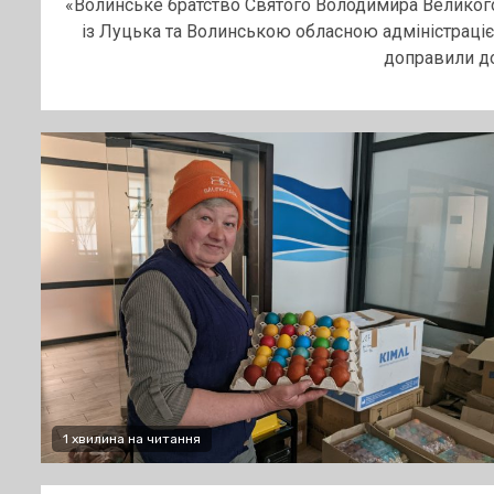
«Волинське братство Святого Володимира Великог
із Луцька та Волинською обласною адміністраці
доправили до.
1 хвилина на читання