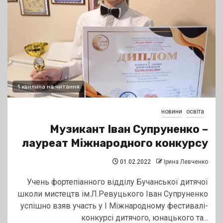
1 хвилина на читання
новини
освіта
Музикант Іван Супруненко –
лауреат Міжнародного конкурсу
01.02.2022
Ірина Левченко
Учень фортепіанного відділу Бучанської дитячої
школи мистецтв ім.Л.Ревуцького Іван Супруненко
успішно взяв участь у І Міжнародному фестивалі-
конкурсі дитячого, юнацького та...