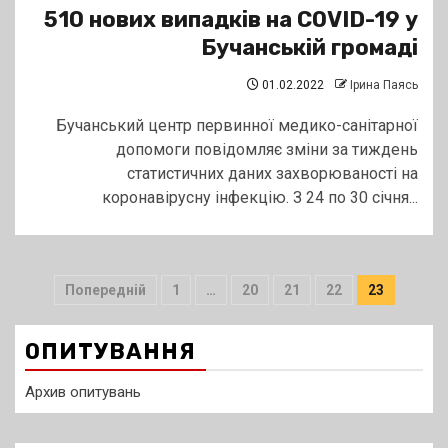
510 нових випадків на COVID-19 у
Бучанській громаді
01.02.2022
Ірина Паясь
Бучанський центр первинної медико-санітарної
допомоги повідомляє зміни за тиждень
статистичних даних захворюваності на
коронавірусну інфекцію. З 24 по 30 січня...
Пагінація
Попередній
1
…
20
21
22
23
записів
ОПИТУВАННЯ
Архив опитувань