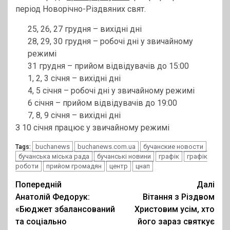
період Новорічно-Різдвяних свят.
25, 26, 27 грудня – вихідні дні
28, 29, 30 грудня – робочі дні у звичайному
режимі
31 грудня – прийом відвідувачів до 15:00
1, 2, 3 січня – вихідні дні
4, 5 січня – робочі дні у звичайному режимі
6 січня – прийом відвідувачів до 19:00
7, 8, 9 січня – вихідні дні
З 10 січня працює у звичайному режимі
buchanews
buchanews.com.ua
бучанские новости
Tags:
бучанська міська рада
бучанські новини
графік
графік
роботи
прийом громадян
центр
цнап
Post
Попередній
Далі
Анатолій Федорук:
Вітання з Різдвом
navigation
«Бюджет збалансований
Христовим усім, хто
та соціально
його зараз святкує