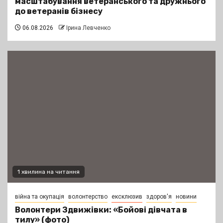
масштабування ветеранського та дружнього
до ветеранів бізнесу
06.08.2026
Ірина Левченко
1 хвилина на читання
війна та окупація
волонтерство
ексклюзив
здоров'я
новини
Волонтери Здвижівки: «Бойові дівчата в
тилу» (фото)