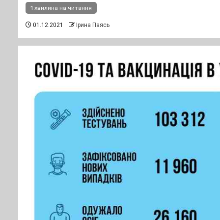
1 хвилина на читання
01.12.2021
Ірина Паясь