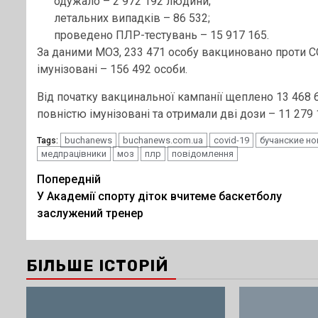
одужало – 2 972 192 людини;
летальних випадків – 86 532;
проведено ПЛР-тестувань – 15 917 165.
За даними МОЗ, 233 471 особу вакциновано проти C
імунізовані – 156 492 особи.
Від початку вакцинальної кампанії щеплено 13 468 
повністю імунізовані та отримали дві дози – 11 27
buchanews
buchanews.com.ua
covid-19
бучанские н
Tags:
медпрацівники
моз
плр
повідомлення
Post
Попередній
У Академії спорту діток вчитеме баскетболу
navigation
заслужений тренер
БІЛЬШЕ ІСТОРІЙ