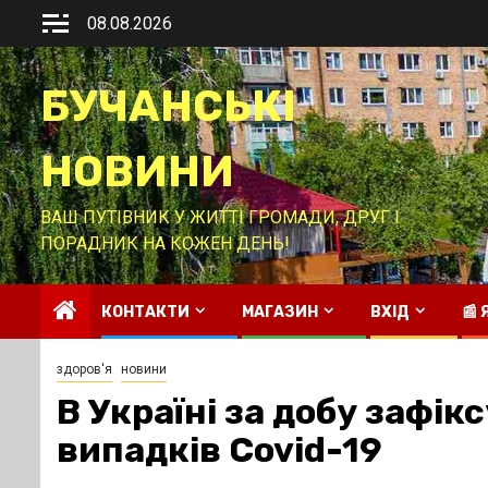
Перейти
08.08.2026
до
вмісту
БУЧАНСЬКІ
НОВИНИ
ВАШ ПУТІВНИК У ЖИТТІ ГРОМАДИ, ДРУГ І
ПОРАДНИК НА КОЖЕН ДЕНЬ!
КОНТАКТИ
МАГАЗИН
ВХІД
📰
здоров'я
новини
В Україні за добу зафік
випадків Covid-19