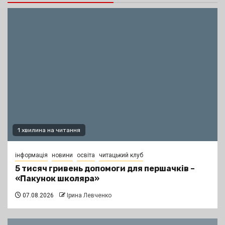
1 хвилина на читання
інформація
новини
освіта
читацький клуб
5 тисяч гривень допомоги для першачків –
«Пакунок школяра»
07.08.2026
Ірина Левченко