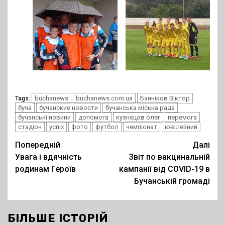
buchanews
buchanews.com.ua
Банніков Віктор
Tags:
буча
бучанские новости
бучанська міська рада
бучанські новини
допомога
кузнєцов олег
перемога
стадіон
успіх
фото
футбол
чемпіонат
ювілейний
Post
Попередній
Далі
Увага і вдячність
Звіт по вакцинальній
navigation
родинам Героїв
кампанії від COVID-19 в
Бучанській громаді
БІЛЬШЕ ІСТОРІЙ