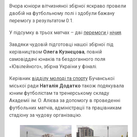
Вчора юніори вітчизняної збірної яскраво провели
двобій на футбольному полі і здобули бажану
перемогу з результатом 0:1.
У підсумку в трьох матчах – дві
перемоги
і
нічия
.
Завдяки чудовій підготовці нашої збірної під
керівництвом
Олега Кузнєцова
, повній
самовіддачі юнаків та бездоганного поля
«Ювілейного», збірна України у фіналі.
Керівник
відділу молоді та спорту
Бучанської
міської ради
Наталія Додатко
також подякувала
юним футболістам та тренерському складу
Академії ім. О. Алієва за допомогу в проведенні
футбольних матчів, адміністрації та працівникам
стадіону за чудову організацію.