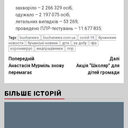
захворіло – 2 266 329 осіб;
одужало – 2 197 075 осіб;
летальних випадків – 53 269;
проведено ПЛР-тестувань – 11 677 835.
buchanews
buchanews.com.ua
covid-19
бучанские
Tags:
новости
бучанські новини
діти
за добу
іфа
коронавірус
медпрацівники
плр
Post
Попередній
Далі
Анастасія Мурміль знову
Акція “Школяр” для
navigation
перемагає
дітей громади
БІЛЬШЕ ІСТОРІЙ