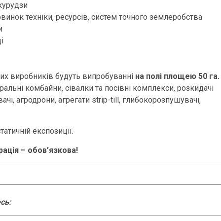
курудзи
винок техніки, ресурсів, систем точного землеробства
и
і
них виробників будуть випробуванні
на полі площею 50 га.
альні комбайни, сівалки та посівні комплекси, розкидачі
чі, агродрони, агрегати strip-till, глибокорозпушувачі,
атичній експозиції.
ація – обов’язкова!
сь: