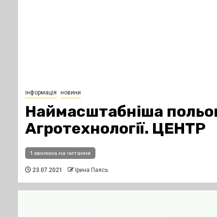
інформація
новини
Наймасштабніша польова
Агротехнології. ЦЕНТР
1 хвилина на читання
23.07.2021
Ірина Паясь