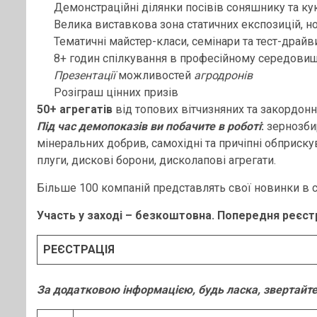
Демонстраційні ділянки посівів соняшнику та ку
Велика виставкова зона статичних експозицій, но
Тематичні майстер-класи, семінари та тест-драйв
8+ годин спілкування в професійному середовищ
П
резентаці
ї
можливостей
агродронів
Розіграш цінних призів
50+ агрегатів
від топових вітчизняних та закордон
Під час демопоказів ви побачите в роботі
:
зернозбир
мінеральних добрив, самохідні та причіпні обприскува
плуги, дискові борони, дисколапові агрегати.
Більше 100 компаній представлять свої новинки в ст
Участь у заході – безкоштовна. Попередня реєстр
РЕЄСТРАЦІЯ
За додатковою інформацією, будь ласка, звертайте