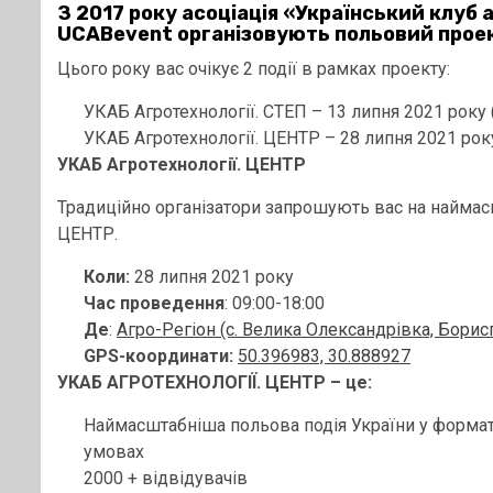
З 2017 року
асоціація «Український клуб 
UCABevent
організовують польовий прое
Цього року вас очікує 2 події в рамках проекту:
УКАБ Агротехнології. СТЕП – 13 липня 2021 року 
УКАБ Агротехнології. ЦЕНТР – 28 липня 2021 року
УКАБ Агротехнології. ЦЕНТР
Традиційно організатори запрошують вас на наймасш
ЦЕНТР.
Коли:
28 липня 2021 року
Час проведення
: 09:00-18:00
Де
:
Агро-Регіон (с. Велика Олександрівка, Борисп
GPS-координати:
50.396983, 30.888927
УКАБ АГРОТЕХНОЛОГІЇ. ЦЕНТР – це:
Наймасштабніша польова подія України у форматі
умовах
2000 + відвідувачів