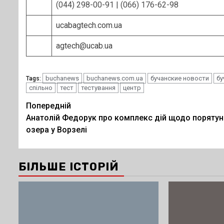
(044) 298-00-91 | (066) 176-62-98
ucabagtech.com.ua
agtech@ucab.ua
buchanews
buchanews.com.ua
бучанские новости
бу
Tags:
спільно
тест
тестування
центр
Post
Попередній
Анатолій Федорук про комплекс дій щодо порятун
navigation
озера у Ворзелі
БІЛЬШЕ ІСТОРІЙ