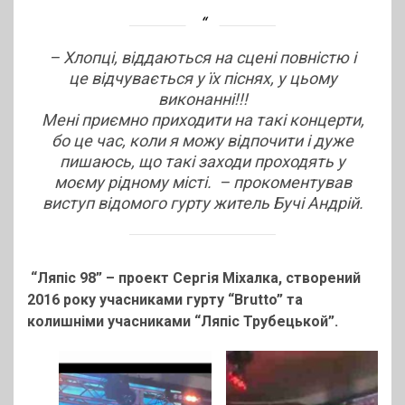
–
Хлопці, віддаються
на сцені повністю і
це відчувається у їх піснях, у цьому
виконанні!!!
Мені приємно приходити на такі концерти,
бо це час, коли я можу відпочити і дуже
пишаюсь, що такі заходи проходять у
моєму рідному місті.
– прокоментував
виступ відомого гурту житель Бучі Андрій.
“Ляпіс 98” – проект Сергія Міхалка, створений
2016 року учасниками гурту “Brutto” та
колишніми учасниками “Ляпіс Трубецькой”.