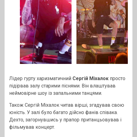
Лідер гурту харизматичний
Сергій Міхалок
просто
підірвав залу старими піснями. Він влаштував
неймовірне шоу із запальними танцями.
Також Сергій Міхалок читав вірші, згадував свою
юність. У залі було багато дійсно фанів співака.
Дехто, загорнувшись у прапор пританцьовував і
фільмував концерт.