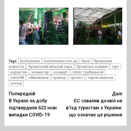
buchanews
buchanews.com.ua
буча
бучанские
Tags:
новости
бучанський міський парк
бучанські новини
гурт
карантин
коментар
концерт
ляпіс трубецькой
ляпіс98
обмеження
прапор
проєкт
сергій міхалок
хлопці
Post
Попередній
Далі
В Україні за добу
ЄС схвалив дозвіл на
navigation
підтвердили 623 нові
в’їзд туристам з України:
випадки COVID-19
що означає це рішення