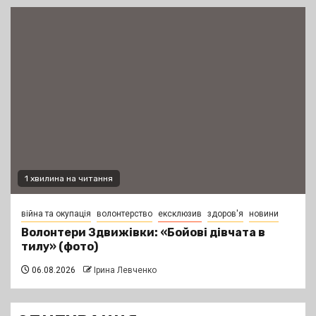
1 хвилина на читання
війна та окупація
волонтерство
ексклюзив
здоров'я
новини
Волонтери Здвижівки: «Бойові дівчата в
тилу» (фото)
06.08.2026
Ірина Левченко