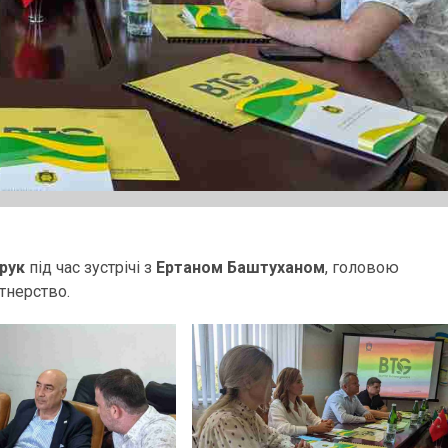
орук
під час зустрічі з
Ертаном Баштуханом
, головою
тнерство.