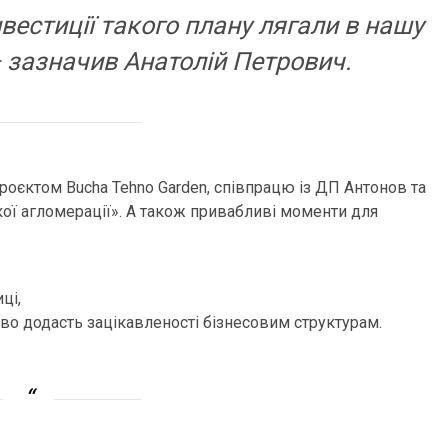
нвестиції такого плану лягали в нашу
– зазначив Анатолій Петрович.
роєктом Bucha Tehno Garden, співпрацю із ДП Антонов та
кої агломерації». А також привабливі моменти для
ці,
ово додасть зацікавленості бізнесовим структурам.