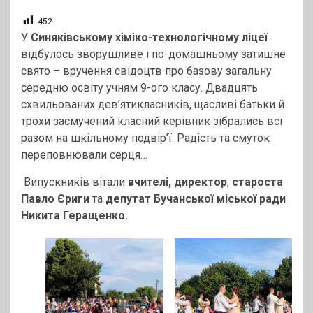
452
У
Синяківському хіміко-технологічному ліцеї
відбулось зворушливе і по-домашньому затишне
свято – вручення свідоцтв про базову загальну
середню освіту учням 9-ого класу. Двадцять
схвильованих дев’ятикласників, щасливі батьки й
трохи засмучений класний керівник зібрались всі
разом на шкільному подвір’ї. Радість та смуток
переповнювали серця…
Випускників вітали
вчителі, директор
,
староста
Павло Єриги
та
депутат Бучанської міської ради
Никита Геращенко.