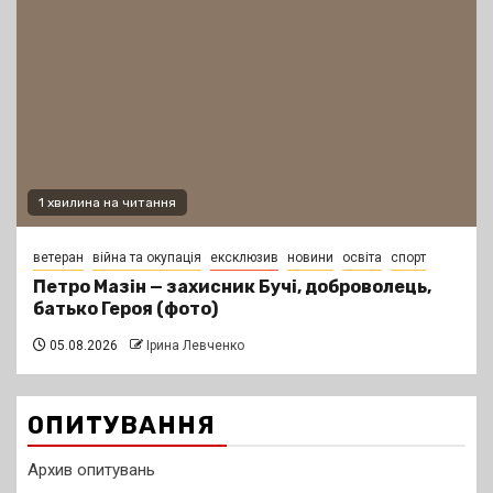
1 хвилина на читання
ветеран
війна та окупація
ексклюзив
новини
освіта
спорт
Петро Мазін — захисник Бучі, доброволець,
батько Героя (фото)
05.08.2026
Ірина Левченко
ОПИТУВАННЯ
Архив опитувань