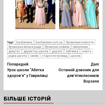
buchanews
buchanews.com.ua
бучанские новости
Tags:
бучанська міська рада
бучанські новини
випускник
депутат
директор школи
дороги
луб'янка
освіта
рідна школа
синяк
старости громад
школа
Post
Попередній
Далі
Урок школи “Абетка
Останній дзвоник для
navigation
здоров’я” у Гаврилівці
дев’ятикласників
Ворзеля
БІЛЬШЕ ІСТОРІЙ