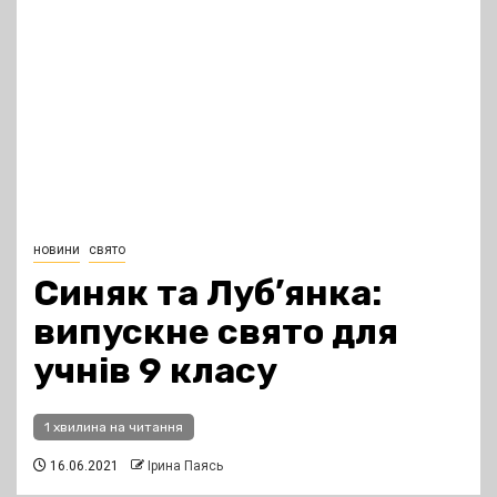
новини
свято
Синяк та Луб’янка:
випускне свято для
учнів 9 класу
1 хвилина на читання
16.06.2021
Ірина Паясь