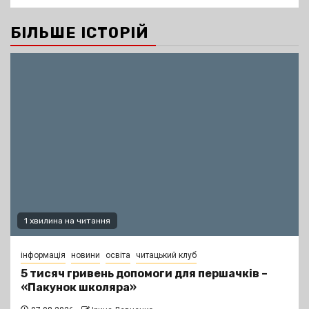
БІЛЬШЕ ІСТОРІЙ
1 хвилина на читання
інформація
новини
освіта
читацький клуб
5 тисяч гривень допомоги для першачків –
«Пакунок школяра»