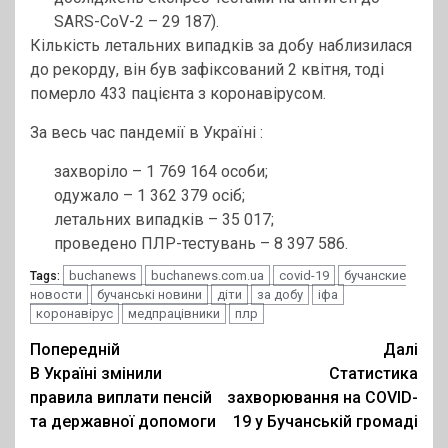
SARS-CoV-2 – 29 187).
Кількість летальних випадків за добу наблизилася
до рекорду, він був зафіксований 2 квітня, тоді
померло 433 пацієнта з коронавірусом.
За весь час пандемії в Україні :
захворіло – 1 769 164 особи;
одужало – 1 362 379 осіб;
летальних випадків – 35 017;
проведено ПЛР-тестувань – 8 397 586.
buchanews
buchanews.com.ua
covid-19
бучанские
Tags:
новости
бучанські новини
діти
за добу
іфа
коронавірус
медпрацівники
плр
Post
Попередній
Далі
В Україні змінили
Статистика
navigation
правила виплати пенсій
захворювання на COVID-
та державної допомоги
19 у Бучанській громаді