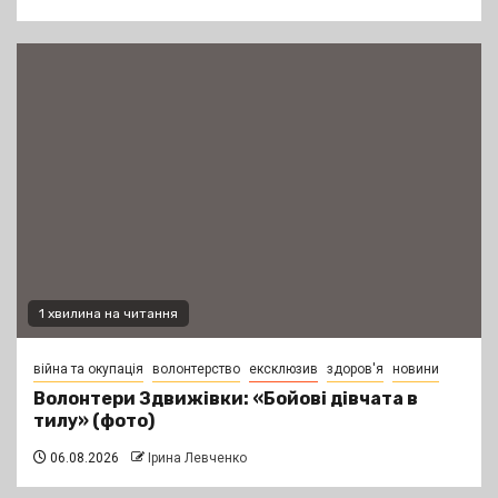
1 хвилина на читання
війна та окупація
волонтерство
ексклюзив
здоров'я
новини
Волонтери Здвижівки: «Бойові дівчата в
тилу» (фото)
06.08.2026
Ірина Левченко