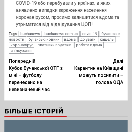
COVID-19 або перебували у країнах, в яких
виявлено випадки зараження населення
коронавірусом, просимо залишитися вдома та
утриматися від відвідування ЦОП!
buchanews
buchanews.com.ua
covid-19
бучанские
Tags:
новости
бучанські новини
вдома
до уваги
кашель
коронавірус
платники податків
робота вдома
спілкування
Post
Попередній
Далі
Кубок Бучанської ОТГ з
Карантин на Київщині
navigation
міні – футболу
можуть посилити –
перенесено на
голова ОДА
невизначений час
БІЛЬШЕ ІСТОРІЙ