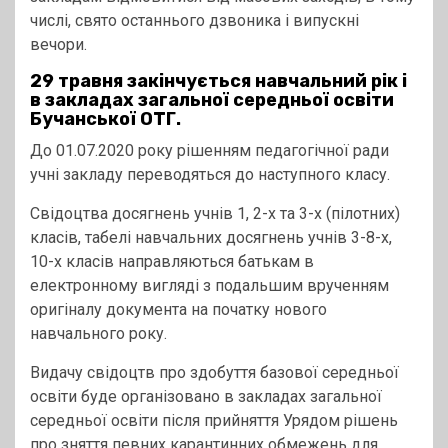
числі, свято останнього дзвоника і випускні
вечори.
29 травня закінчується навчальний рік і
в закладах загальної середньої освіти
Бучанської ОТГ.
До 01.07.2020 року рішенням педагогічної ради
учні закладу переводяться до наступного класу.
Свідоцтва досягнень учнів 1, 2-х та 3-х (пілотних)
класів, табелі навчальних досягнень учнів 3-8-х,
10-х класів направляються батькам в
електронному вигляді з подальшим врученням
оригіналу документа на початку нового
навчального року.
Видачу свідоцтв про здобуття базової середньої
освіти буде організовано в закладах загальної
середньої освіти після прийняття Урядом рішень
про зняття певних карантинних обмежень для