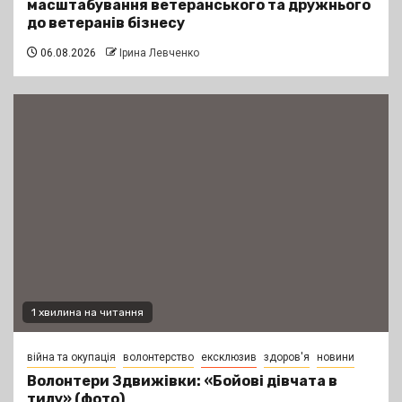
масштабування ветеранського та дружнього
до ветеранів бізнесу
06.08.2026
Ірина Левченко
1 хвилина на читання
війна та окупація
волонтерство
ексклюзив
здоров'я
новини
Волонтери Здвижівки: «Бойові дівчата в
тилу» (фото)