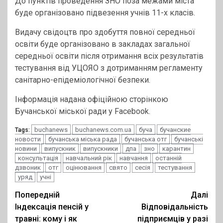
До пунктів проведення ЗНО поза межами міста
буде організовано підвезення учнів 11-х класів.
Видачу свідоцтв про здобуття повної середньої
освіти буде організовано в закладах загальної
середньої освіти після отримання всіх результатів
тестування від УЦОЯО з дотриманням регламенту
санітарно-епідеміологічної безпеки.
Інформація надана офіційною сторінкою
Бучанської міської ради у Facebook.
buchanews
buchanews.com.ua
буча
бучанские
Tags:
новости
бучанська міська рада
бучанська отг
бучанські
новини
випускник
випускники
дпа
зно
карантин
консультація
навчальний рік
навчання
останній
дзвоник
отг
оцінювання
свято
сесія
тестування
уряд
учні
Post
Попередній
Далі
Індексація пенсій у
Відповідальність
navigation
травні: кому і як
підприємців у разі