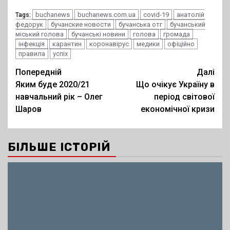
buchanews
buchanews.com.ua
covid-19
анатолій
Tags:
федорук
бучанские новости
бучанська отг
бучанський
міський голова
бучанські новини
голова
громада
інфекція
карантин
коронавірус
медики
офіційно
правила
успіх
Post
Попередній
Далі
Яким буде 2020/21
Що очікує Україну в
navigation
навчальний рік – Олег
період світової
Шаров
економічної кризи
БІЛЬШЕ ІСТОРІЙ